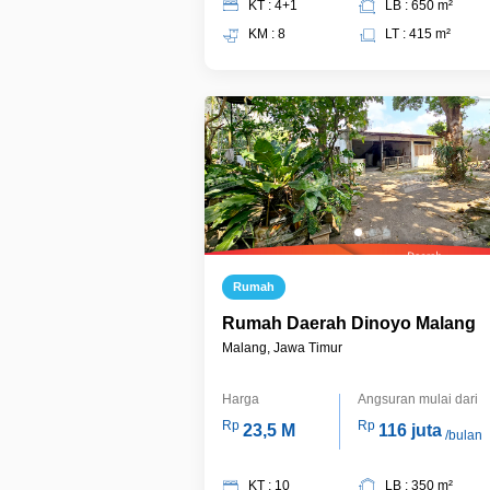
KT : 4+1
LB : 650 m²
KM : 8
LT : 415 m²
Rumah
Rumah Daerah Dinoyo Malang
Malang, Jawa Timur
Harga
Angsuran mulai dari
Rp
Rp
23,5 M
116 juta
/bulan
KT : 10
LB : 350 m²