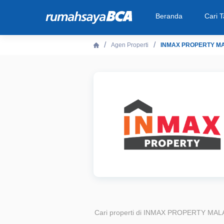
Beranda
Cari 
Agen Properti
INMAX PROPERTY M
Beranda
Cari Tahu
Properti Dijual
Rekanan
Fitur Unggulan
© 2026 PT Bank Central Asia Tbk