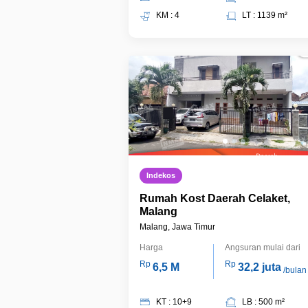
KM : 4
LT : 1139 m²
Indekos
Rumah Kost Daerah Celaket,
Malang
Malang, Jawa Timur
Harga
Angsuran mulai dari
Rp
Rp
6,5 M
32,2 juta
/bulan
KT : 10+9
LB : 500 m²