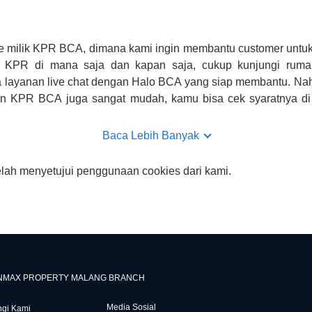
e milik KPR BCA, dimana kami ingin membantu customer untuk
n KPR di mana saja dan kapan saja, cukup kunjungi rumah
 layanan live chat dengan Halo BCA yang siap membantu. Na
uan KPR BCA juga sangat mudah, kamu bisa cek syaratnya di
CA hanya sebagai pihak penghubung kamu dengan pihak lain, B
n yang bisa di verifikasi oleh BCA.
Baca Lebih Banyak
elah menyetujui penggunaan cookies dari kami.
NMAX PROPERTY MALANG BRANCH
Media Sosial
gi Kami