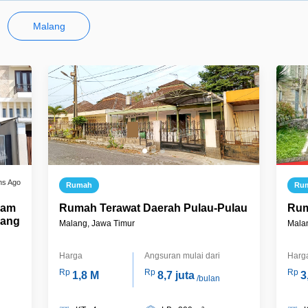
Malang
hs Ago
Rumah
Ru
lam
Rumah Terawat Daerah Pulau-Pulau
Rum
lang
Malang, Jawa Timur
Mala
Harga
Angsuran mulai dari
Harg
Rp
Rp
Rp
1,8 M
8,7 juta
3
/bulan