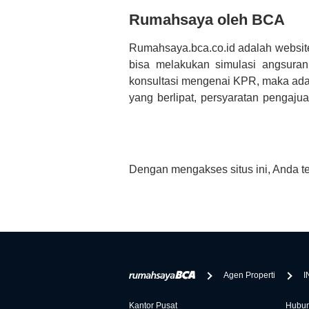
Rumahsaya oleh BCA
Rumahsaya.bca.co.id adalah websit
bisa melakukan simulasi angsura
konsultasi mengenai KPR, maka ada
yang berlipat, persyaratan pengaj
bertanya tentang properti disini B
informasi yang rekanan berikan selai
Dengan mengakses situs ini, Anda t
Agen Properti
I
Kantor Pusat
Hubun