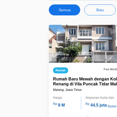
Semua
Batu
Few Mont
Rumah
Rumah Baru Mewah dengan Ko
Renang di Vila Puncak Tidar Ma
Malang, Jawa Timur
Harga
Angsuran mulai dari
Rp
Rp
9 M
44,5 juta
/bulan