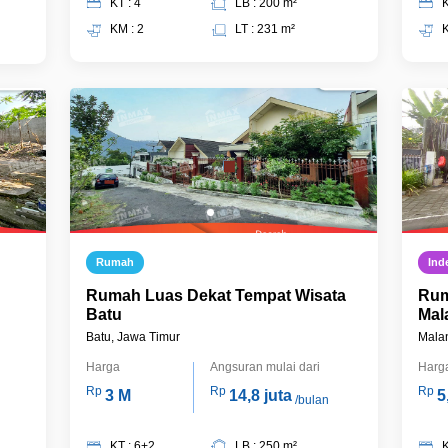
KT : 4
LB : 200 m²
K
KM : 2
LT : 231 m²
K
Rumah
Ind
Rumah Luas Dekat Tempat Wisata
Rum
Batu
Mal
Batu, Jawa Timur
Mala
Harga
Angsuran mulai dari
Harg
Rp
Rp
Rp
3 M
14,8 juta
5
/bulan
KT : 6+2
LB : 250 m²
K