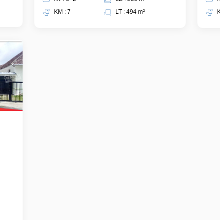
KM : 7
LT : 494 m²
K