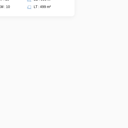
M : 10
LT : 499 m²