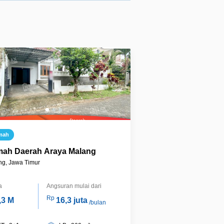
mah
ah Daerah Araya Malang
ng, Jawa Timur
a
Angsuran mulai dari
Rp
,3 M
16,3 juta
/bulan