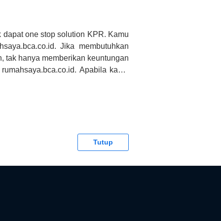
 dapat one stop solution KPR. Kamu
saya.bca.co.id. Jika membutuhkan
h, tak hanya memberikan keuntungan
 rumahsaya.bca.co.id. Apabila kamu
CA tidak bertanggung jawab terhadap
Tutup