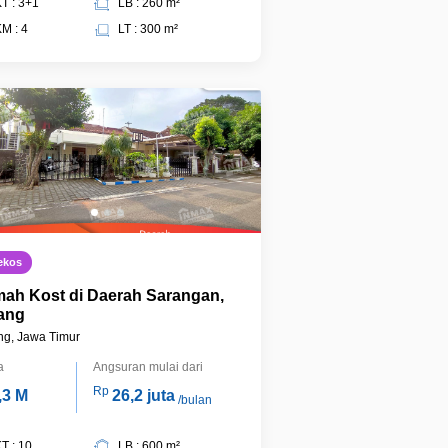
T : 3+1
LB : 260 m²
M : 4
LT : 300 m²
ekos
ah Kost di Daerah Sarangan,
ang
ng, Jawa Timur
a
Angsuran mulai dari
Rp
,3 M
26,2 juta
/bulan
T : 10
LB : 600 m²