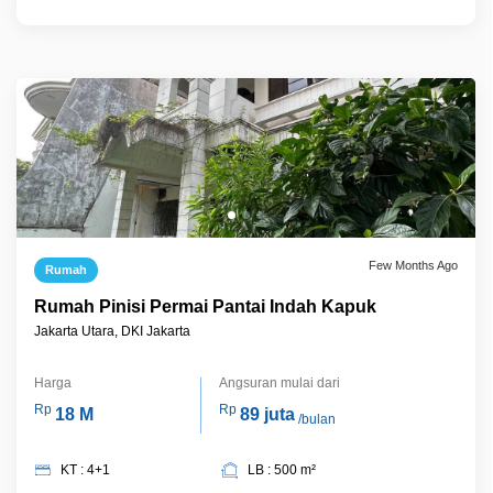
Few Months Ago
Rumah
Rumah Pinisi Permai Pantai Indah Kapuk
Jakarta Utara, DKI Jakarta
Harga
Angsuran mulai dari
Rp
Rp
18 M
89 juta
/bulan
KT : 4+1
LB : 500 m²