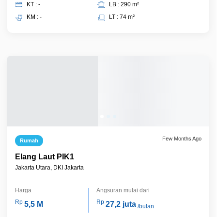
KT : -
LB : 290 m²
KM : -
LT : 74 m²
Few Months Ago
Rumah
Elang Laut PIK1
Jakarta Utara, DKI Jakarta
Harga
Angsuran mulai dari
Rp
Rp
5,5 M
27,2 juta
/bulan