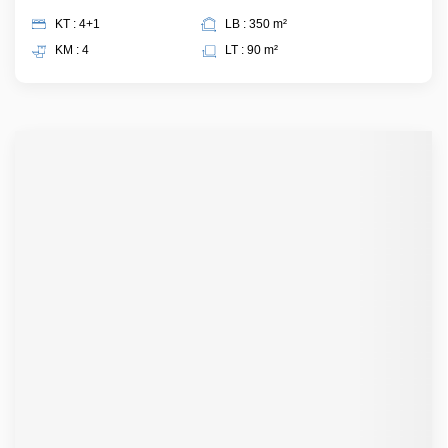
KT : 4+1
LB : 350 m²
KM : 4
LT : 90 m²
Few Months Ago
Ruko/rukan
Ruko muara karang raya
Jakarta Utara, DKI Jakarta
Harga
Angsuran mulai dari
Rp
Rp
8 M
39,6 juta
/bulan