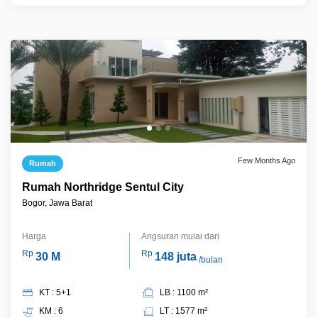
Few Months Ago
Rumah
Rumah Northridge Sentul City
Bogor, Jawa Barat
Harga
Angsuran mulai dari
Rp
Rp
30 M
148 juta
/bulan
KT : 5+1
LB : 1100 m²
KM : 6
LT : 1577 m²