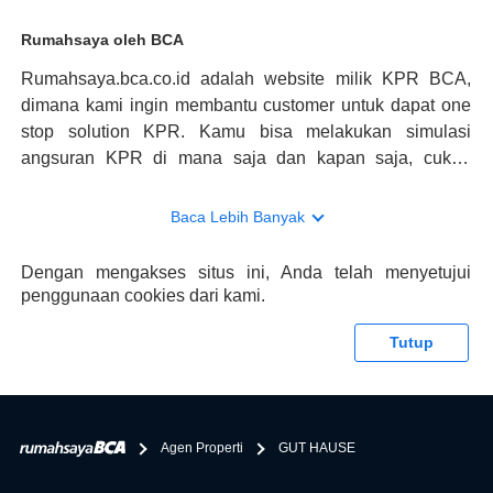
Rumahsaya oleh BCA
Rumahsaya.bca.co.id adalah website milik KPR BCA,
dimana kami ingin membantu customer untuk dapat one
stop solution KPR. Kamu bisa melakukan simulasi
angsuran KPR di mana saja dan kapan saja, cukup
kunjungi rumahsaya.bca.co.id. Jika membutuhkan
konsultasi mengenai KPR, maka ada layanan live chat
Baca Lebih Banyak
dengan Halo BCA yang siap membantu. Nah, tak hanya
memberikan keuntungan yang berlipat, persyaratan
Dengan mengakses situs ini, Anda telah menyetujui
pengajuan KPR BCA juga sangat mudah, kamu bisa cek
penggunaan cookies dari kami.
syaratnya di rumahsaya.bca.co.id. Apabila kamu bertanya
tentang properti disini BCA hanya sebagai pihak
Tutup
penghubung kamu dengan pihak lain, BCA tidak
bertanggung jawab terhadap informasi yang rekanan
berikan selain yang bisa di verifikasi oleh BCA.
Agen Properti
GUT HAUSE