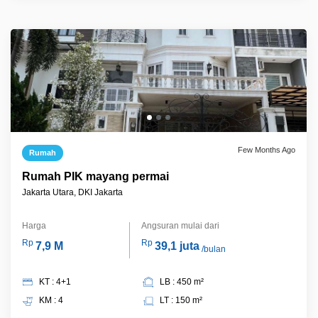
Few Months Ago
Rumah
Rumah PIK mayang permai
Jakarta Utara, DKI Jakarta
Harga
Angsuran mulai dari
Rp
Rp
7,9 M
39,1 juta
/bulan
KT : 4+1
LB : 450 m²
KM : 4
LT : 150 m²