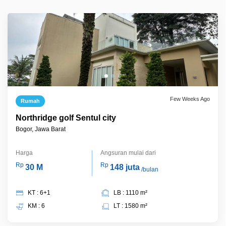
Few Weeks Ago
Rumah
Northridge golf Sentul city
Bogor, Jawa Barat
Harga
Angsuran mulai dari
Rp
Rp
30 M
148 juta
/bulan
KT : 6+1
LB : 1110 m²
KM : 6
LT : 1580 m²