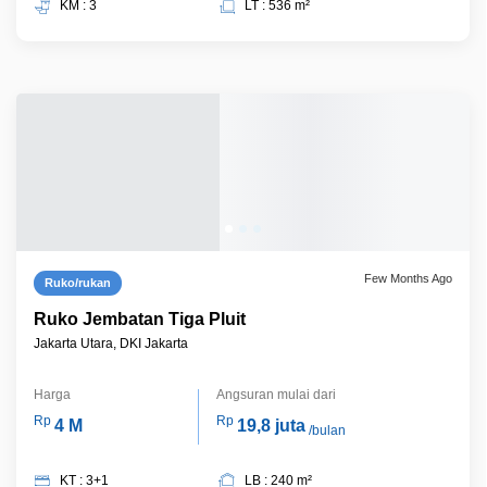
KM : 3
LT : 536 m²
Few Months Ago
Ruko/rukan
Ruko Jembatan Tiga Pluit
Jakarta Utara, DKI Jakarta
Harga
Angsuran mulai dari
Rp
Rp
4 M
19,8 juta
/bulan
KT : 3+1
LB : 240 m²