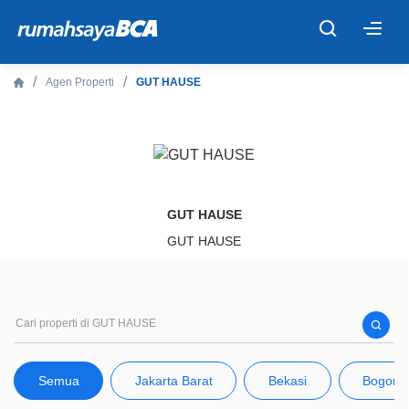
×
Agen Properti
GUT HAUSE
Beranda
Cari Tahu
Properti Dijual
GUT HAUSE
GUT HAUSE
Rekanan
Fitur Unggulan
© 2026 PT Bank Central Asia Tbk
Semua
Jakarta Barat
Bekasi
Bogor