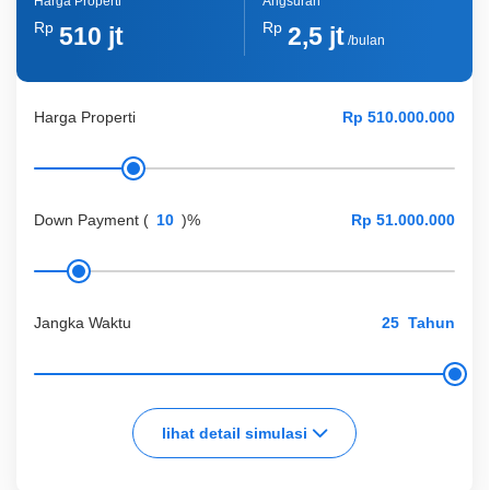
Harga Properti
Angsuran
Rp
Rp
510 jt
2,5 jt
/bulan
Harga Properti
Down Payment
(
)%
Jangka Waktu
Tahun
lihat detail simulasi