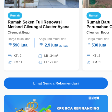
Rumah
Rumah
Rumah Seken Full Renovasi
Rumah Baru S
Metland Cileungsi Cluster Ayana
Perumahan Ci
Strategis di Cileungsi Bisa KPR
Bogor
Cileungsi, Bogor
Cileungsi, Bogor
Terima Jadi, J17593
Harga mulai dari
Angsuran mulai dari
Harga mulai dari
Rp
Rp
Rp
590 juta
2,9 juta
530 juta
/bulan
KT : 2
LB : 34 m²
KT : 2
KM : 1
LT : 72 m²
KM : 1
Lihat Semua Rekomendasi