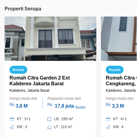
Properti Serupa
Rumah
Rumah
Rumah Citra Garden 2 Ext
Rumah Citra 
Kalideres Jakarta Barat
Cengkareng, 
Kalideres, Jakarta Barat
Kalideres, Jakarta
Harga mulai dari
Angsuran mulai dari
Harga mulai dari
Rp
Rp
Rp
3,6 M
17,8 juta
3,3 M
/bulan
KT : 3+1
LB : 285 m²
KT : 4+1
KM : 3
LT : 115 m²
KM : 4