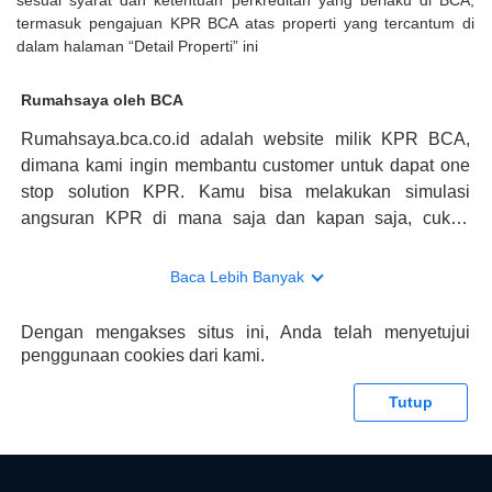
sesuai syarat dan ketentuan perkreditan yang berlaku di BCA,
termasuk pengajuan KPR BCA atas properti yang tercantum di
dalam halaman “Detail Properti” ini
Rumahsaya oleh BCA
Rumahsaya.bca.co.id adalah website milik KPR BCA,
dimana kami ingin membantu customer untuk dapat one
stop solution KPR. Kamu bisa melakukan simulasi
angsuran KPR di mana saja dan kapan saja, cukup
kunjungi rumahsaya.bca.co.id. Jika membutuhkan
konsultasi mengenai KPR, maka ada layanan live chat
Baca Lebih Banyak
dengan Halo BCA yang siap membantu. Nah, tak hanya
memberikan keuntungan yang berlipat, persyaratan
Dengan mengakses situs ini, Anda telah menyetujui
pengajuan KPR BCA juga sangat mudah, kamu bisa cek
penggunaan cookies dari kami.
syaratnya di rumahsaya.bca.co.id. Apabila kamu bertanya
tentang properti disini BCA hanya sebagai pihak
Tutup
penghubung kamu dengan pihak lain, BCA tidak
bertanggung jawab terhadap informasi yang rekanan
berikan selain yang bisa di verifikasi oleh BCA.