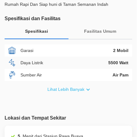
Rumah Rapi Dan Siap huni di Taman Semanan Indah
Spesifikasi dan Fasilitas
Spesifikasi
Fasilitas Umum
Garasi
2 Mobil
Daya Listrik
5500 Watt
Sumber Air
Air Pam
Furnish
Non Furnished
Lihat Lebih Banyak
Akses Bisa Dilewati
2 Mobil
Legalitas
SHM
Lokasi dan Tempat Sekitar
ID Properti
A00984
5
Menit dari Stasiun Rawa Buaya