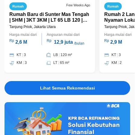
Few Weeks Ago
Rumah
Rumah
Rumah Baru di Sunter Mas Tengah
Rumah 2 Lant
| SHM | 3KT 3KM | LT 65 LB 120 |
Nyaman Loka
Rp 2,6 M Nego
Jakarta Utara
Tanjung Priok, Jakarta Utara
Tanjung Priok, Jak
Harga mulai dari
Angsuran mulai dari
Harga mulai dari
Rp
Rp
Rp
2,6 M
12,9 juta
2,9 M
/bulan
KT : 3
LB : 120 m²
KT : 3
KM : 3
LT : 65 m²
KM : 2
Lihat Semua Rekomendasi