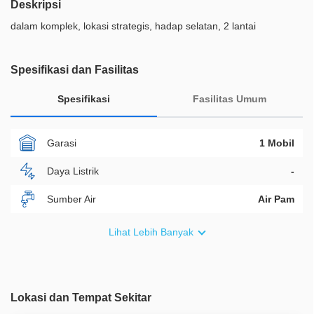
Deskripsi
dalam komplek, lokasi strategis, hadap selatan, 2 lantai
Spesifikasi dan Fasilitas
Spesifikasi
Fasilitas Umum
Garasi
1 Mobil
Daya Listrik
-
Sumber Air
Air Pam
Furnish
Non Furnished
Lihat Lebih Banyak
Akses Bisa Dilewati
2 Mobil
Legalitas
SHM
Lokasi dan Tempat Sekitar
ID Properti
A08561