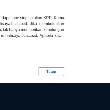
 dapat one stop solution KPR. Kamu
saya.bca.co.id. Jika membutuhkan
h, tak hanya memberikan keuntungan
 rumahsaya.bca.co.id. Apabila kamu
CA tidak bertanggung jawab terhadap
Tutup