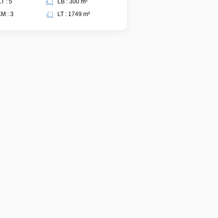
T : 5
LB : 300 m²
M : 3
LT : 1749 m²