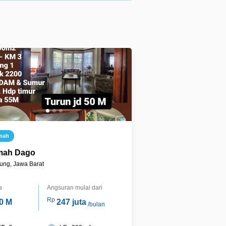
mah
ah Dago
ung, Jawa Barat
a
Angsuran mulai dari
Rp
0 M
247 juta
/bulan