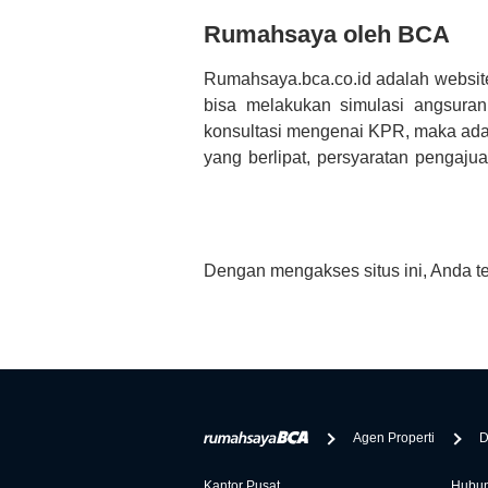
Rumahsaya oleh BCA
Rumahsaya.bca.co.id adalah websit
bisa melakukan simulasi angsura
konsultasi mengenai KPR, maka ada
yang berlipat, persyaratan pengaj
bertanya tentang properti disini B
informasi yang rekanan berikan selai
Dengan mengakses situs ini, Anda t
Agen Properti
D
Kantor Pusat
Hubun