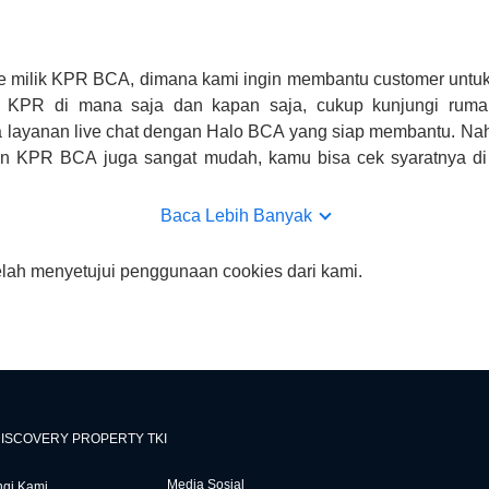
e milik KPR BCA, dimana kami ingin membantu customer untuk
n KPR di mana saja dan kapan saja, cukup kunjungi rumah
 layanan live chat dengan Halo BCA yang siap membantu. Na
uan KPR BCA juga sangat mudah, kamu bisa cek syaratnya di
CA hanya sebagai pihak penghubung kamu dengan pihak lain, B
n yang bisa di verifikasi oleh BCA.
Baca Lebih Banyak
elah menyetujui penggunaan cookies dari kami.
ISCOVERY PROPERTY TKI
Media Sosial
gi Kami