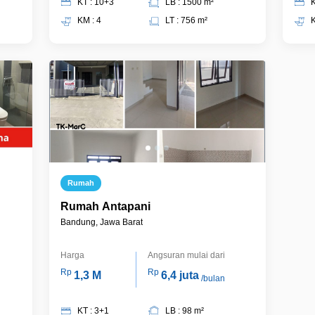
KT : 10+3
LB : 1500 m²
K
KM : 4
LT : 756 m²
K
Rumah
Rumah Antapani
Bandung, Jawa Barat
Harga
Angsuran mulai dari
Rp
Rp
1,3 M
6,4 juta
/bulan
KT : 3+1
LB : 98 m²