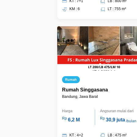
KT : 7+1
LB : 800 m²
KM : 6
LT : 755 m²
Rumah
Rumah Singgasana
Bandung, Jawa Barat
Harga
Angsuran mulai dari
Rp
Rp
6,2 M
30,9 juta
/bulan
KT : 4+2
LB : 475 m²