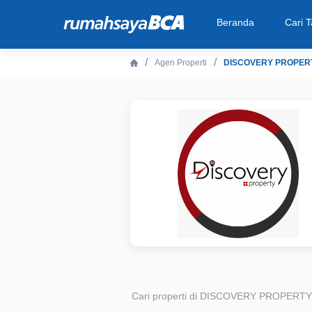
Beranda
Cari 
Agen Properti
DISCOVERY PROPERT
Beranda
Cari Tahu
Properti Dijual
Rekanan
Fitur Unggulan
© 2026 PT Bank Central Asia Tbk