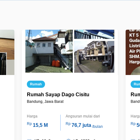
Rumah
Ru
Rumah Sayap Dago Cisitu
Rum
Bandung, Jawa Barat
Band
Harga
Angsuran mulai dari
Harg
Rp
Rp
Rp
15,5 M
76,7 juta
5
/bulan