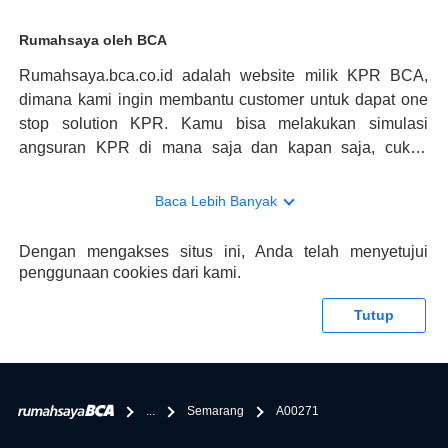
Rumahsaya oleh BCA
Rumahsaya.bca.co.id adalah website milik KPR BCA,
dimana kami ingin membantu customer untuk dapat one
stop solution KPR. Kamu bisa melakukan simulasi
angsuran KPR di mana saja dan kapan saja, cukup
kunjungi rumahsaya.bca.co.id. Jika membutuhkan
konsultasi mengenai KPR, maka ada layanan live chat
Baca Lebih Banyak
dengan Halo BCA yang siap membantu. Nah, tak hanya
memberikan keuntungan yang berlipat, persyaratan
Dengan mengakses situs ini, Anda telah menyetujui
pengajuan KPR BCA juga sangat mudah, kamu bisa cek
penggunaan cookies dari kami.
syaratnya di rumahsaya.bca.co.id. Apabila kamu bertanya
tentang properti disini BCA hanya sebagai pihak
Tutup
penghubung kamu dengan pihak lain, BCA tidak
bertanggung jawab terhadap informasi yang rekanan
berikan selain yang bisa di verifikasi oleh BCA.
...
Semarang
A00271