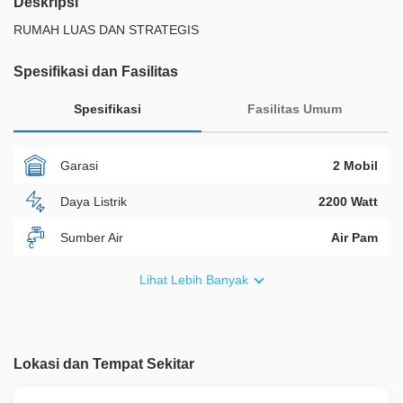
Deskripsi
RUMAH LUAS DAN STRATEGIS
Spesifikasi dan Fasilitas
Spesifikasi
Fasilitas Umum
Garasi
2 Mobil
Daya Listrik
2200 Watt
Sumber Air
Air Pam
Furnish
Non Furnished
Lihat Lebih Banyak
Akses Bisa Dilewati
Lebih Dari 2 Mobil
Legalitas
SHM
Lokasi dan Tempat Sekitar
ID Properti
A00271