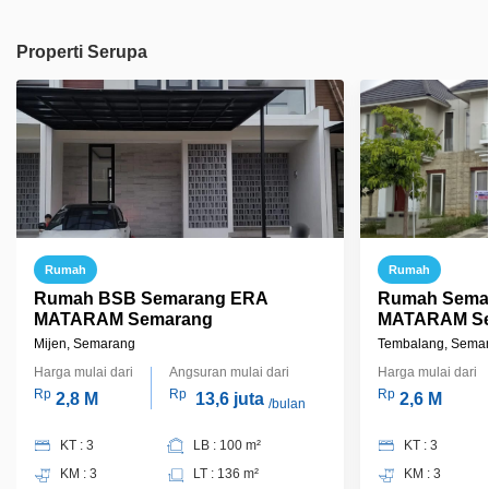
Properti Serupa
Rumah
Rumah
Rumah BSB Semarang ERA
Rumah Semar
MATARAM Semarang
MATARAM S
Mijen, Semarang
Tembalang, Sema
Harga mulai dari
Angsuran mulai dari
Harga mulai dari
Rp
Rp
Rp
2,8 M
13,6 juta
2,6 M
/bulan
KT : 3
LB : 100 m²
KT : 3
KM : 3
LT : 136 m²
KM : 3