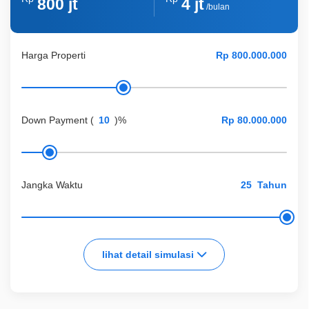
800 jt
4 jt
/bulan
Harga Properti
Down Payment
(
)%
Jangka Waktu
Tahun
lihat detail simulasi