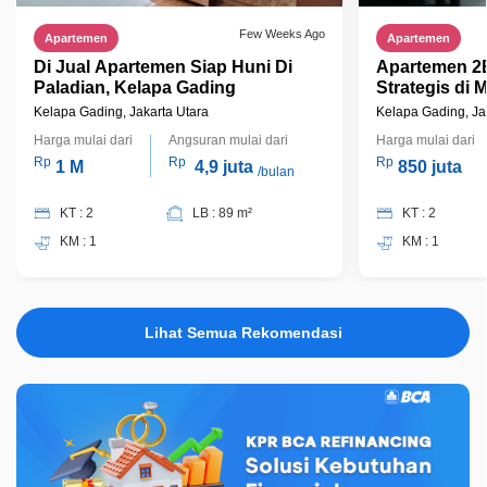
Few Weeks Ago
Apartemen
Apartemen
Di Jual Apartemen Siap Huni Di
Apartemen 2
Paladian, Kelapa Gading
Strategis di 
Gading Jakar
Kelapa Gading, Jakarta Utara
Kelapa Gading, Ja
Harga mulai dari
Angsuran mulai dari
Harga mulai dari
Rp
Rp
Rp
1 M
4,9 juta
850 juta
/bulan
KT : 2
LB : 89 m²
KT : 2
KM : 1
KM : 1
Lihat Semua Rekomendasi