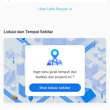
Furnish
Semi Furnished
Lihat Lebih Banyak
Akses Bisa Dilewati
2 Mobil
Legalitas
SHM
Lokasi dan Tempat Sekitar
ID Properti
A07599
Lainnya
Kolam
Lainnya
Ruang Keluarga
Lainnya
Ruang Kerja
Ingin tahu jarak tempuh dan
fasilitas dari properti ini ?
lihat lokasi sekitar