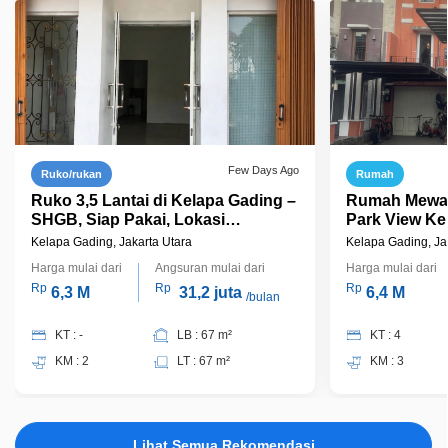
Few Days Ago
Ruko/rukan
Rumah
Ruko 3,5 Lantai di Kelapa Gading –
Rumah Mewah
SHGB, Siap Pakai, Lokasi
Park View Ke
Strategis, Harga Rp6,3 M Nego
AC Harga 6,
Kelapa Gading, Jakarta Utara
Kelapa Gading, Ja
Harga mulai dari
Angsuran mulai dari
Harga mulai dari
Rp
Rp
Rp
6,3 M
31,2 juta
6,4 M
/bulan
KT : -
LB : 67 m²
KT : 4
KM : 2
LT : 67 m²
KM : 3
Lihat Semua Rekomendasi