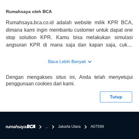
Rumahsaya oleh BCA
Rumahsaya.bca.co.id adalah website milik KPR BCA,
dimana kami ingin membantu customer untuk dapat one
stop solution KPR. Kamu bisa melakukan simulasi
angsuran KPR di mana saja dan kapan saja, cukup
kunjungi rumahsaya.bca.co.id. Jika membutuhkan
konsultasi mengenai KPR, maka ada layanan live chat
Baca Lebih Banyak
dengan Halo BCA yang siap membantu. Nah, tak hanya
memberikan keuntungan yang berlipat, persyaratan
Dengan mengakses situs ini, Anda telah menyetujui
pengajuan KPR BCA juga sangat mudah, kamu bisa cek
penggunaan cookies dari kami.
syaratnya di rumahsaya.bca.co.id. Apabila kamu bertanya
tentang properti disini BCA hanya sebagai pihak
Tutup
penghubung kamu dengan pihak lain, BCA tidak
bertanggung jawab terhadap informasi yang rekanan
berikan selain yang bisa di verifikasi oleh BCA.
...
Jakarta Utara
A07599