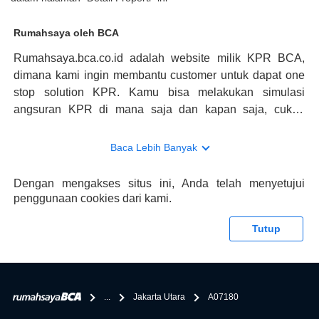
Rumahsaya oleh BCA
Rumahsaya.bca.co.id adalah website milik KPR BCA,
dimana kami ingin membantu customer untuk dapat one
stop solution KPR. Kamu bisa melakukan simulasi
angsuran KPR di mana saja dan kapan saja, cukup
kunjungi rumahsaya.bca.co.id. Jika membutuhkan
konsultasi mengenai KPR, maka ada layanan live chat
Baca Lebih Banyak
dengan Halo BCA yang siap membantu. Nah, tak hanya
memberikan keuntungan yang berlipat, persyaratan
Dengan mengakses situs ini, Anda telah menyetujui
pengajuan KPR BCA juga sangat mudah, kamu bisa cek
penggunaan cookies dari kami.
syaratnya di rumahsaya.bca.co.id. Apabila kamu bertanya
tentang properti disini BCA hanya sebagai pihak
Tutup
penghubung kamu dengan pihak lain, BCA tidak
bertanggung jawab terhadap informasi yang rekanan
berikan selain yang bisa di verifikasi oleh BCA.
...
Jakarta Utara
A07180