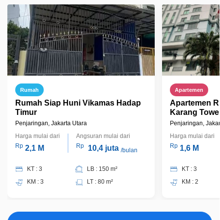
Rumah
Apartemen
Rumah Siap Huni Vikamas Hadap
Apartemen Ri
Timur
Karang Towe
Full Furnish
Penjaringan, Jakarta Utara
Penjaringan, Jakar
Harga mulai dari
Angsuran mulai dari
Harga mulai dari
Rp
Rp
Rp
2,1 M
10,4 juta
1,6 M
/bulan
KT : 3
LB : 150 m²
KT : 3
KM : 3
LT : 80 m²
KM : 2