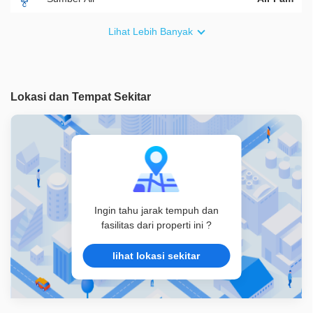
Furnish
Non Furnished
Lihat Lebih Banyak
Akses Bisa Dilewati
1 Mobil
Legalitas
HGB
Lokasi dan Tempat Sekitar
ID Properti
A07180
Ingin tahu jarak tempuh dan
fasilitas dari properti ini ?
lihat lokasi sekitar