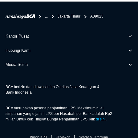
bertanggung jawab terhadap informasi yang rekanan
berikan selain yang bisa di verifikasi oleh BCA.
...
Jakarta Timur
A09025
Kantor Pusat
Hubungi Kami
Media Sosial
BCA berizin dan diawasi oleh Otoritas Jasa Keuangan &
Bank Indonesia
BCA merupakan peserta penjaminan LPS. Maksimum nilai
simpanan yang dijamin LPS per Nasabah per Bank adalah Rp2
miliar. Untuk cek Tingkat Bunga Penjaminan LPS, klik
di sini
.
|
|
Bunga KPR
Kebijakan
Syarat & Ketentuan