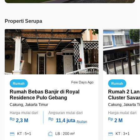
Properti Serupa
Few Days Ago
Rumah
Rumah
Rumah Bebas Banjir di Royal
Rumah 2 Lant
Residence Pulo Gebang
Cluster Sava
Jakarta Timu
Cakung, Jakarta Timur
Cakung, Jakarta T
Harga mulai dari
Angsuran mulai dari
Harga mulai dari
Rp
Rp
Rp
2,3 M
11,4 juta
2 M
/bulan
KT : 5+1
LB : 200 m²
KT : 3+1