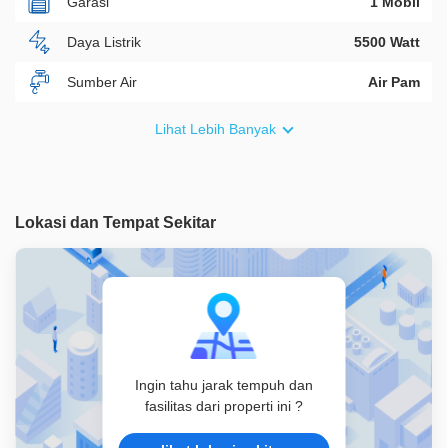
Garasi
1 Mobil
Daya Listrik
5500 Watt
Sumber Air
Air Pam
Furnish
Non Furnished
Lihat Lebih Banyak
Akses Bisa Dilewati
2 Mobil
Legalitas
SHM
Lokasi dan Tempat Sekitar
ID Properti
A09025
Ingin tahu jarak tempuh dan
fasilitas dari properti ini ?