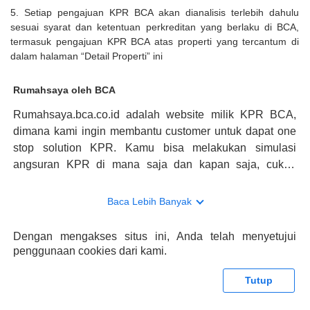
5. Setiap pengajuan KPR BCA akan dianalisis terlebih dahulu
sesuai syarat dan ketentuan perkreditan yang berlaku di BCA,
termasuk pengajuan KPR BCA atas properti yang tercantum di
dalam halaman “Detail Properti” ini
Rumahsaya oleh BCA
Rumahsaya.bca.co.id adalah website milik KPR BCA,
dimana kami ingin membantu customer untuk dapat one
stop solution KPR. Kamu bisa melakukan simulasi
angsuran KPR di mana saja dan kapan saja, cukup
kunjungi rumahsaya.bca.co.id. Jika membutuhkan
konsultasi mengenai KPR, maka ada layanan live chat
Baca Lebih Banyak
dengan Halo BCA yang siap membantu. Nah, tak hanya
memberikan keuntungan yang berlipat, persyaratan
Dengan mengakses situs ini, Anda telah menyetujui
pengajuan KPR BCA juga sangat mudah, kamu bisa cek
penggunaan cookies dari kami.
syaratnya di rumahsaya.bca.co.id. Apabila kamu bertanya
tentang properti disini BCA hanya sebagai pihak
Tutup
penghubung kamu dengan pihak lain, BCA tidak