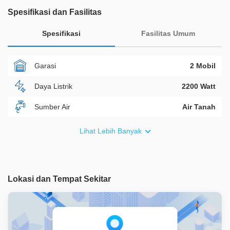
Spesifikasi dan Fasilitas
Spesifikasi
Fasilitas Umum
Garasi
2 Mobil
Daya Listrik
2200 Watt
Sumber Air
Air Tanah
Furnish
Non Furnished
Lihat Lebih Banyak
Akses Bisa Dilewati
2 Mobil
Legalitas
SHM
Lokasi dan Tempat Sekitar
ID Properti
A08908