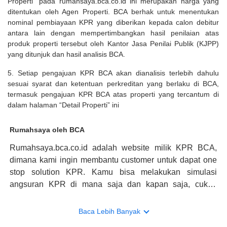
Properti” pada rumahsaya.bca.co.id ini merupakan harga yang
ditentukan oleh Agen Properti. BCA berhak untuk menentukan
nominal pembiayaan KPR yang diberikan kepada calon debitur
antara lain dengan mempertimbangkan hasil penilaian atas
produk properti tersebut oleh Kantor Jasa Penilai Publik (KJPP)
yang ditunjuk dan hasil analisis BCA.
5. Setiap pengajuan KPR BCA akan dianalisis terlebih dahulu
sesuai syarat dan ketentuan perkreditan yang berlaku di BCA,
termasuk pengajuan KPR BCA atas properti yang tercantum di
dalam halaman “Detail Properti” ini
Rumahsaya oleh BCA
Rumahsaya.bca.co.id adalah website milik KPR BCA,
dimana kami ingin membantu customer untuk dapat one
stop solution KPR. Kamu bisa melakukan simulasi
angsuran KPR di mana saja dan kapan saja, cukup
kunjungi rumahsaya.bca.co.id. Jika membutuhkan
konsultasi mengenai KPR, maka ada layanan live chat
Baca Lebih Banyak
dengan Halo BCA yang siap membantu. Nah, tak hanya