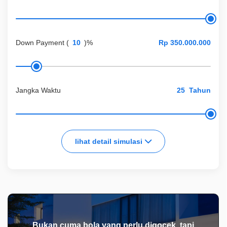
Down Payment
(
)%
Jangka Waktu
Tahun
lihat detail simulasi
Bukan cuma bola yang perlu digocek, tapi