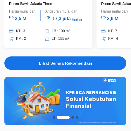
KT, Carport, Harga Rp3,5 M Nego
Dekat Tol Be
Duren Sawit, Jakarta Timur
Duren Sawit, Jakar
Nego
Harga mulai dari
Angsuran mulai dari
Harga mulai dari
Rp
Rp
Rp
3,5 M
17,3 juta
3,6 M
/bulan
KT : 3
LB : 100 m²
KT : 7
KM : 2
LT : 155 m²
KM : 4
Lihat Semua Rekomendasi