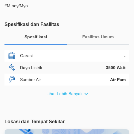
#M.oey/Myo
Spesifikasi dan Fasilitas
Spesifikasi
Fasilitas Umum
Garasi
-
Daya Listrik
3500 Watt
Sumber Air
Air Pam
Furnish
Non Furnished
Lihat Lebih Banyak
Akses Bisa Dilewati
2 Mobil
Legalitas
SHM
Lokasi dan Tempat Sekitar
ID Properti
A08903