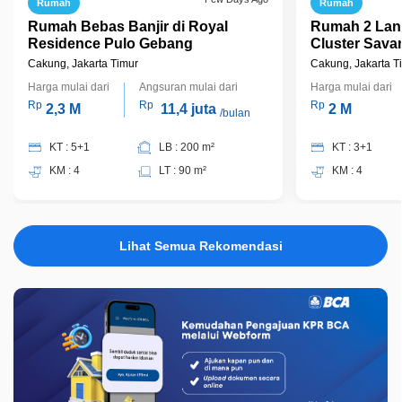
Rumah
Rumah
Rumah Bebas Banjir di Royal
Rumah 2 Lant
Residence Pulo Gebang
Cluster Sava
Jakarta Timu
Cakung, Jakarta Timur
Cakung, Jakarta T
Harga mulai dari
Angsuran mulai dari
Harga mulai dari
Rp
Rp
Rp
2,3 M
11,4 juta
2 M
/bulan
KT : 5+1
LB : 200 m²
KT : 3+1
KM : 4
LT : 90 m²
KM : 4
Lihat Semua Rekomendasi