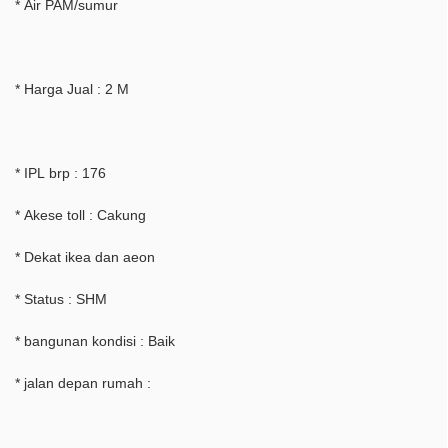
* Air PAM/sumur
* Harga Jual : 2 M
* IPL brp : 176
* Akese toll : Cakung
* Dekat ikea dan aeon
* Status : SHM
* bangunan kondisi : Baik
* jalan depan rumah :