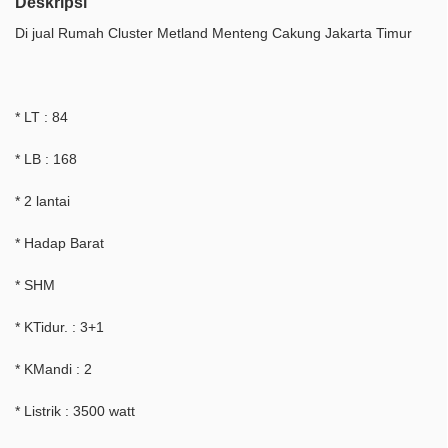
Deskripsi
Di jual Rumah Cluster Metland Menteng Cakung Jakarta Timur
* LT : 84
* LB : 168
* 2 lantai
* Hadap Barat
* SHM
* KTidur. : 3+1
* KMandi : 2
* Listrik : 3500 watt