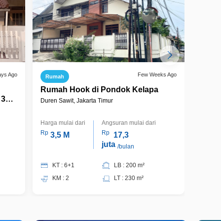
ays Ago
Few Weeks Ago
Rumah
Ruma
n
Rumah Hook di Pondok Kelapa
Dijua
 3
Jakar
Duren Sawit, Jakarta Timur
go
Duren S
Harga mulai dari
Angsuran mulai dari
Harga m
Rp
Rp
Rp
3,5 M
17,3
3,
juta
/bulan
KT : 6+1
LB : 200 m²
KT 
KM : 2
LT : 230 m²
KM 