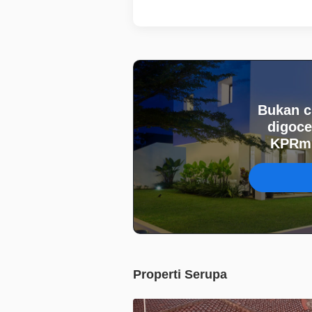
Bukan c
digoce
KPRmu
Properti Serupa