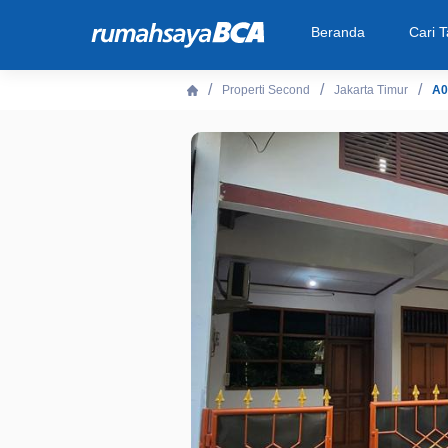
Beranda
Cari 
Properti Second
Jakarta Timur
A0
Beranda
Cari Tahu
Properti Dijual
Rekanan
Fitur Unggulan
© 2026 PT Bank Central Asia Tbk