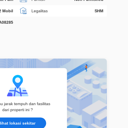
2 Mobil
Legalitas
SHM
A08285
hu jarak tempuh dan fasilitas
dari properti ini ?
lihat lokasi sekitar