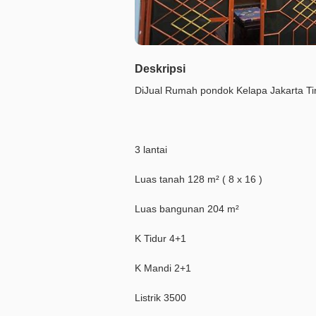
Deskripsi
DiJual Rumah pondok Kelapa Jakarta T
3 lantai
Luas tanah 128 m² ( 8 x 16 )
Luas bangunan 204 m²
K Tidur 4+1
K Mandi 2+1
Listrik 3500