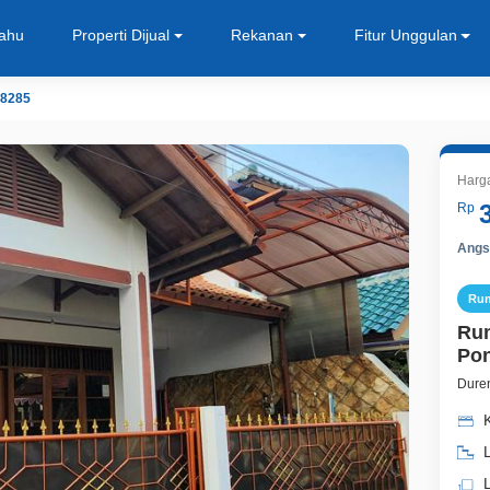
Tahu
Properti Dijual
Rekanan
Fitur Unggulan
8285
Harg
Rp
Angsu
Ru
Rum
Pon
Duren
L