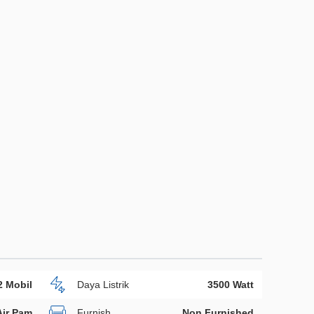
2 Mobil
Daya Listrik
3500 Watt
Air Pam
Furnish
Non Furnished