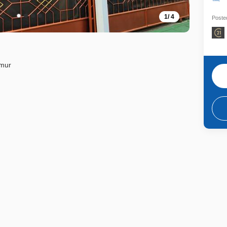
1
/
4
Posted
imur