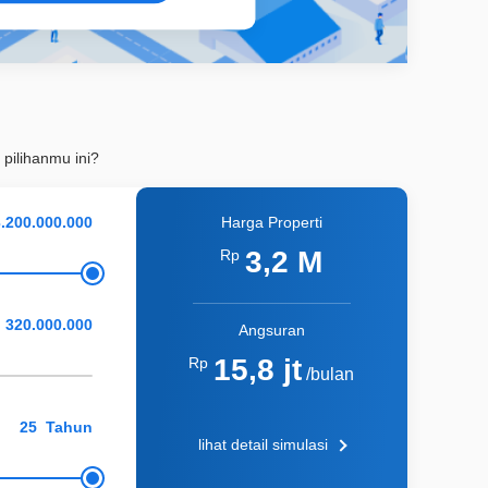
 pilihanmu ini?
Harga Properti
3,2 M
Rp
Angsuran
15,8 jt
Rp
/bulan
Tahun
lihat detail simulasi