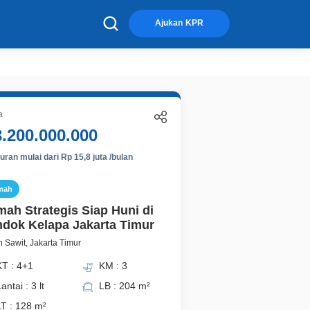
×
Ajukan KPR
a
3.200.000.000
ran mulai dari Rp 15,8 juta /bulan
mah
ah Strategis Siap Huni di
dok Kelapa Jakarta Timur
 Sawit, Jakarta Timur
KT : 4+1
KM : 3
antai : 3 lt
LB : 204 m²
LT : 128 m²