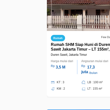
Few D
Rumah
Rumah SHM Siap Huni di Dure
Sawit Jakarta Timur – LT 155m²,
KT, Carport, Harga Rp3,5 M Ne
Duren Sawit, Jakarta Timur
Harga mulai dari
Angsuran mulai dari
Rp
Rp
3,5 M
17,3
juta
/bulan
KT : 3
LB : 100 m²
KM : 2
LT : 155 m²