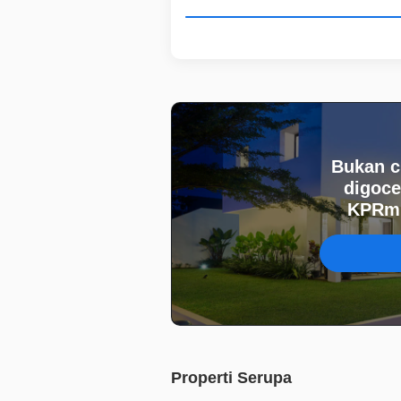
Bukan c
digoce
KPRmu
Properti Serupa