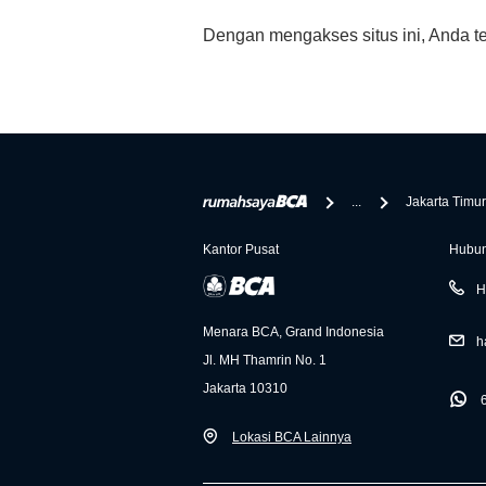
Dengan mengakses situs ini, Anda t
...
Jakarta Timur
Kantor Pusat
Hubun
H
Menara BCA, Grand Indonesia
h
Jl. MH Thamrin No. 1
Jakarta 10310
Lokasi BCA Lainnya