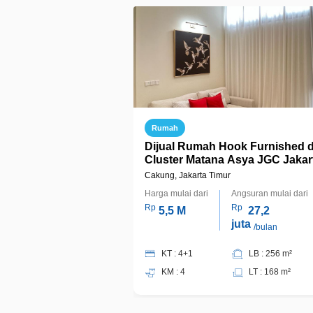
Rumah
Dijual Rumah Hook Furnished d
Cluster Matana Asya JGC Jakar
Timur
Cakung, Jakarta Timur
Harga mulai dari
Angsuran mulai dari
Rp
Rp
5,5 M
27,2
juta
/bulan
KT : 4+1
LB : 256 m²
KM : 4
LT : 168 m²