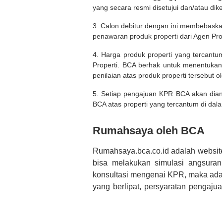
yang secara resmi disetujui dan/atau dik
3. Calon debitur dengan ini membebask
penawaran produk properti dari Agen Pro
4. Harga produk properti yang tercantu
Properti. BCA berhak untuk menentukan
penilaian atas produk properti tersebut o
5. Setiap pengajuan KPR BCA akan diana
BCA atas properti yang tercantum di dala
Rumahsaya oleh BCA
Rumahsaya.bca.co.id adalah websit
bisa melakukan simulasi angsura
konsultasi mengenai KPR, maka ada
yang berlipat, persyaratan pengaj
bertanya tentang properti disini B
informasi yang rekanan berikan selai