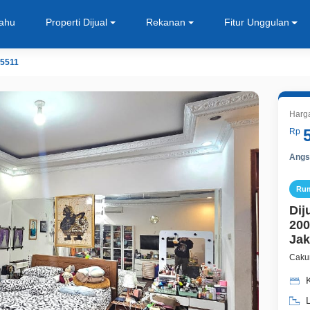
Tahu
Properti Dijual
Rekanan
Fitur Unggulan
5511
Harg
Rp
Angsu
Ru
Dij
200
Jak
Cakun
K
L