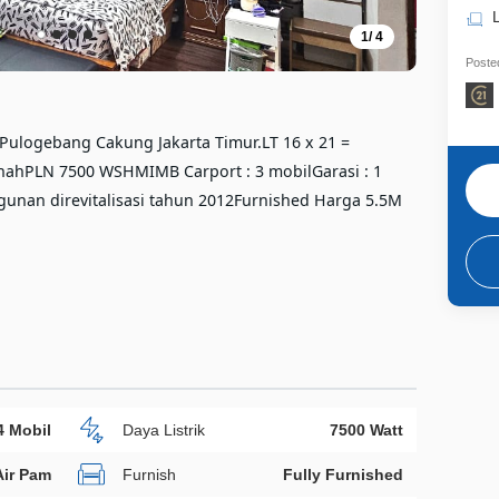
1
/
4
Posted
Pulogebang Cakung Jakarta Timur.LT 16 x 21 =
ahPLN 7500 WSHMIMB Carport : 3 mobilGarasi : 1
nan direvitalisasi tahun 2012Furnished Harga 5.5M
4 Mobil
Daya Listrik
7500 Watt
Air Pam
Furnish
Fully Furnished