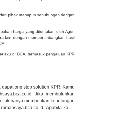
n dari pihak manapun sehubungan dengan
rupakan harga yang ditentukan oleh Agen
ara lain dengan mempertimbangkan hasil
BCA.
 berlaku di BCA, termasuk pengajuan KPR
 dapat one stop solution KPR. Kamu
saya.bca.co.id. Jika membutuhkan
h, tak hanya memberikan keuntungan
 rumahsaya.bca.co.id. Apabila kamu
CA tidak bertanggung jawab terhadap