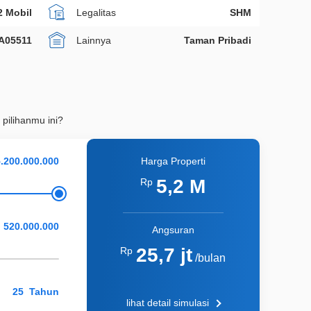
2 Mobil
Legalitas
SHM
A05511
Lainnya
Taman Pribadi
 pilihanmu ini?
Harga Properti
5,2 M
Rp
Angsuran
25,7 jt
Rp
/bulan
Tahun
lihat detail simulasi