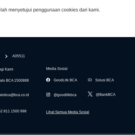
elah menyetujui penggunaan cookies dari kami.
A05511
Media Sosial
gi Kami
GoodLife BCA
Solusi BCA
alo BCA 1500888
@BankBCA
alobca@bca.co.id
@goodlifebca
62 811 1500 998
Lihat Semua Media Sosial