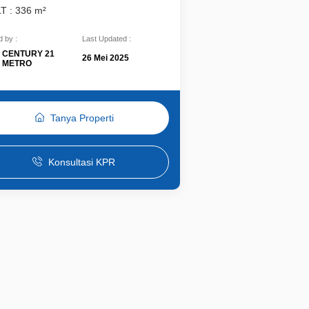
LT : 336 m²
 by :
Last Updated :
CENTURY 21
26 Mei 2025
METRO
Tanya Properti
Konsultasi KPR