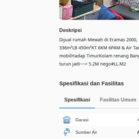
Deskripsi
Dijual rumah Mewah di Eramas 2000, 
336m²LB 450m²KT 6KM 6PAM & Air Tan
mobilHadap TimurKolam renang Bangu
turun jadi~~> 5.2M nego#LL.M2
Spesifikasi dan Fasilitas
Spesifikasi
Fasilitas Umum
Garasi
Sumber Air