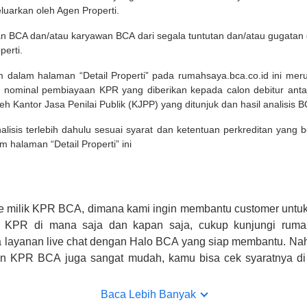
eluarkan oleh Agen Properti.
an BCA dan/atau karyawan BCA dari segala tuntutan dan/atau gugata
perti.
m dalam halaman “Detail Properti” pada rumahsaya.bca.co.id ini me
 nominal pembiayaan KPR yang diberikan kepada calon debitur ant
leh Kantor Jasa Penilai Publik (KJPP) yang ditunjuk dan hasil analisis 
lisis terlebih dahulu sesuai syarat dan ketentuan perkreditan yang
m halaman “Detail Properti” ini
e milik KPR BCA, dimana kami ingin membantu customer untuk
n KPR di mana saja dan kapan saja, cukup kunjungi rumah
 layanan live chat dengan Halo BCA yang siap membantu. Na
uan KPR BCA juga sangat mudah, kamu bisa cek syaratnya di
CA hanya sebagai pihak penghubung kamu dengan pihak lain, B
n yang bisa di verifikasi oleh BCA.
Baca Lebih Banyak