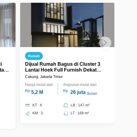
Rumah
Ruma
i
Dijual Rumah Bagus di Cluster 3
Dijual Ru
ta
Lantai Hoek Full Furnish Dekat
Di As
Gerbang Tol di Asya Jakarta Garden
Cakun
Cakung, Jakarta Timur
Cakung,
City - Jakarta Timur
Harga mulai dari
Angsuran mulai dari
Harga m
Rp
Rp
Rp
5,2 M
26 juta
5,
/bulan
KT : 4
LB : 147 m²
KT 
KM : 3
LT : 168 m²
KM 