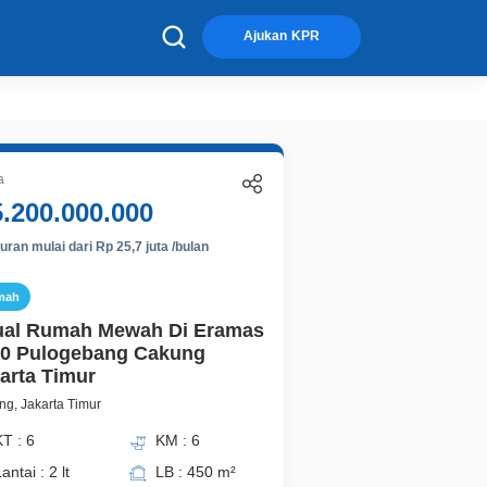
×
Ajukan KPR
a
5.200.000.000
ran mulai dari Rp 25,7 juta /bulan
mah
ual Rumah Mewah Di Eramas
0 Pulogebang Cakung
arta Timur
g, Jakarta Timur
T : 6
KM : 6
antai : 2 lt
LB : 450 m²