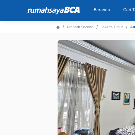
Beranda
Cari 
Properti Second
Jakarta Timur
A0
Beranda
Cari Tahu
Properti Dijual
Rekanan
Fitur Unggulan
© 2026 PT Bank Central Asia Tbk