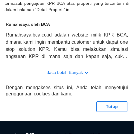
termasuk pengajuan KPR BCA atas properti yang tercantum di
dalam halaman “Detail Properti” ini
Rumahsaya oleh BCA
Rumahsaya.bca.co.id adalah website milik KPR BCA,
dimana kami ingin membantu customer untuk dapat one
stop solution KPR. Kamu bisa melakukan simulasi
angsuran KPR di mana saja dan kapan saja, cukup
kunjungi rumahsaya.bca.co.id. Jika membutuhkan
konsultasi mengenai KPR, maka ada layanan live chat
Baca Lebih Banyak
dengan Halo BCA yang siap membantu. Nah, tak hanya
memberikan keuntungan yang berlipat, persyaratan
Dengan mengakses situs ini, Anda telah menyetujui
pengajuan KPR BCA juga sangat mudah, kamu bisa cek
penggunaan cookies dari kami.
syaratnya di rumahsaya.bca.co.id. Apabila kamu bertanya
tentang properti disini BCA hanya sebagai pihak
Tutup
penghubung kamu dengan pihak lain, BCA tidak
bertanggung jawab terhadap informasi yang rekanan
berikan selain yang bisa di verifikasi oleh BCA.