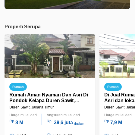
Properti Serupa
Rumah
Rumah
Rumah Aman Nyaman Dan Asri Di
Di Jual Rum
Pondok Kelapa Duren Sawit,
Asri dan lokas
Jakarta Timur
Perumahan P
Duren Sawit, Jakarta Timur
Duren Sawit, Jakar
Sawit Jakarta
Harga mulai dari
Angsuran mulai dari
Harga mulai dari
Rp
Rp
Rp
8 M
39,6 juta
7,9 M
/bulan