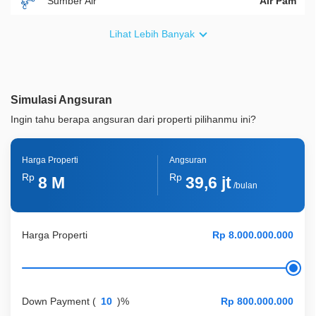
Sumber Air
Air Pam
Furnish
Non Furnished
Lihat Lebih Banyak
Akses Bisa Dilewati
2 Mobil
Legalitas
SHM
Simulasi Angsuran
ID Properti
A04115
Ingin tahu berapa angsuran dari properti pilihanmu ini?
Harga Properti
Angsuran
Rp
Rp
8 M
39,6 jt
/bulan
Harga Properti
Down Payment
(
)%