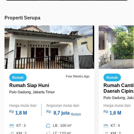
Properti Serupa
Few Weeks Ago
Rumah
Rumah
Rumah Siap Huni
Rumah Cantik
Daerah Cipin
Pulo Gadung, Jakarta Timur
Pulo Gadung, Jaka
Harga mulai dari
Angsuran mulai dari
Harga mulai dari
Rp
Rp
Rp
1,8 M
8,7 juta
1,6 M
/bulan
KT : 3
LB : 100 m²
KT : 4
KM : 2
LT : 133 m²
KM : 2