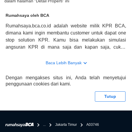
dalam halaman “Detail Properti” ini
Rumahsaya oleh BCA
Rumahsaya.bca.co.id adalah website milik KPR BCA,
dimana kami ingin membantu customer untuk dapat one
stop solution KPR. Kamu bisa melakukan simulasi
angsuran KPR di mana saja dan kapan saja, cukup
kunjungi rumahsaya.bca.co.id. Jika membutuhkan
konsultasi mengenai KPR, maka ada layanan live chat
Baca Lebih Banyak
dengan Halo BCA yang siap membantu. Nah, tak hanya
memberikan keuntungan yang berlipat, persyaratan
Dengan mengakses situs ini, Anda telah menyetujui
pengajuan KPR BCA juga sangat mudah, kamu bisa cek
penggunaan cookies dari kami.
syaratnya di rumahsaya.bca.co.id. Apabila kamu bertanya
tentang properti disini BCA hanya sebagai pihak
Tutup
penghubung kamu dengan pihak lain, BCA tidak
bertanggung jawab terhadap informasi yang rekanan
berikan selain yang bisa di verifikasi oleh BCA.
...
Jakarta Timur
A03746