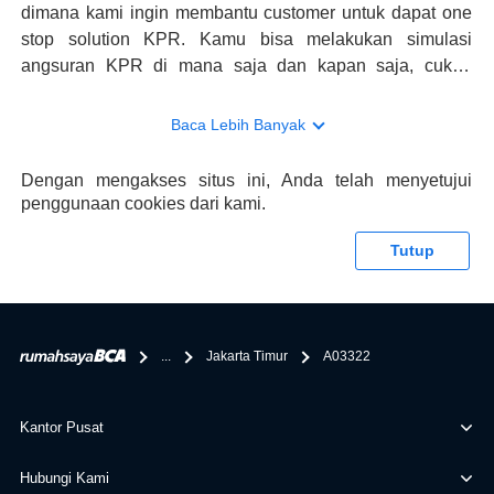
dimana kami ingin membantu customer untuk dapat one
stop solution KPR. Kamu bisa melakukan simulasi
angsuran KPR di mana saja dan kapan saja, cukup
kunjungi rumahsaya.bca.co.id. Jika membutuhkan
konsultasi mengenai KPR, maka ada layanan live chat
Baca Lebih Banyak
dengan Halo BCA yang siap membantu. Nah, tak hanya
memberikan keuntungan yang berlipat, persyaratan
Dengan mengakses situs ini, Anda telah menyetujui
pengajuan KPR BCA juga sangat mudah, kamu bisa cek
penggunaan cookies dari kami.
syaratnya di rumahsaya.bca.co.id. Apabila kamu bertanya
tentang properti disini BCA hanya sebagai pihak
Tutup
penghubung kamu dengan pihak lain, BCA tidak
bertanggung jawab terhadap informasi yang rekanan
berikan selain yang bisa di verifikasi oleh BCA.
...
Jakarta Timur
A03322
Kantor Pusat
Hubungi Kami