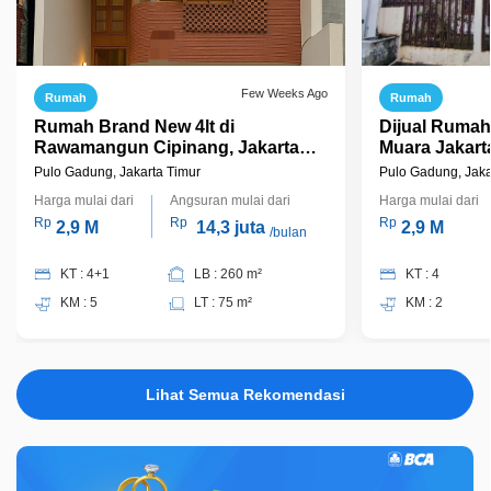
Few Weeks Ago
Rumah
Rumah
Rumah Brand New 4lt di
Dijual Rumah di Cipinang El
Rawamangun Cipinang, Jakarta
Muara Jak
Timur.
Pulo Gadung, Jakarta Timur
Pulo Gadung, Jaka
Harga mulai dari
Angsuran mulai dari
Harga mulai dari
Rp
Rp
Rp
2,9 M
14,3 juta
2,9 M
/bulan
KT : 4+1
LB : 260 m²
KT : 4
KM : 5
LT : 75 m²
KM : 2
Lihat Semua Rekomendasi