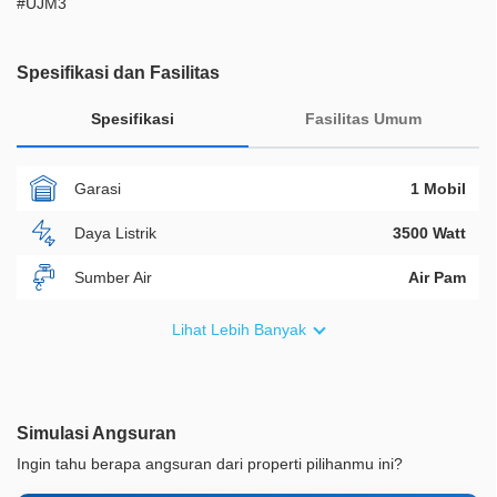
#UJM3
Spesifikasi dan Fasilitas
Spesifikasi
Fasilitas Umum
Garasi
1 Mobil
Daya Listrik
3500 Watt
Sumber Air
Air Pam
Furnish
Non Furnished
Lihat Lebih Banyak
Akses Bisa Dilewati
2 Mobil
Legalitas
SHM
Simulasi Angsuran
ID Properti
A03322
Ingin tahu berapa angsuran dari properti pilihanmu ini?