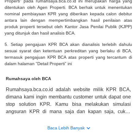
Properti” pada rumahsaya.bca.co.id ini merupakan harga yang
ditentukan oleh Agen Properti. BCA berhak untuk menentukan
nominal pembiayaan KPR yang diberikan kepada calon debitur
antara lain dengan mempertimbangkan hasil penilaian atas
produk properti tersebut oleh Kantor Jasa Penilai Publik (KJPP)
yang ditunjuk dan hasil analisis BCA.
5. Setiap pengajuan KPR BCA akan dianalisis terlebih dahulu
sesuai syarat dan ketentuan perkreditan yang berlaku di BCA,
termasuk pengajuan KPR BCA atas properti yang tercantum di
dalam halaman “Detail Properti” ini
Rumahsaya oleh BCA
Rumahsaya.bca.co.id adalah website milik KPR BCA,
dimana kami ingin membantu customer untuk dapat one
stop solution KPR. Kamu bisa melakukan simulasi
angsuran KPR di mana saja dan kapan saja, cukup
kunjungi rumahsaya.bca.co.id. Jika membutuhkan
konsultasi mengenai KPR, maka ada layanan live chat
Baca Lebih Banyak
dengan Halo BCA yang siap membantu. Nah, tak hanya