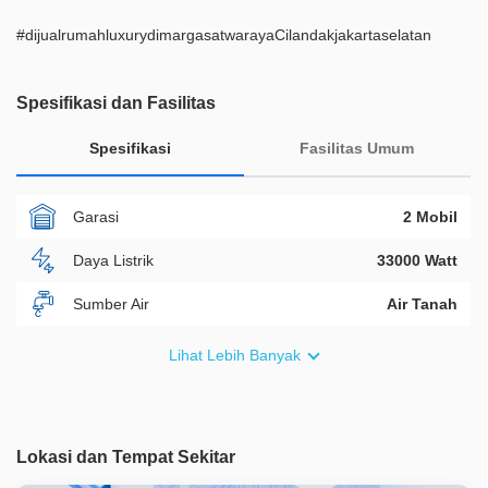
#dijualrumahluxurydimargasatwarayaCilandakjakartaselatan
Spesifikasi dan Fasilitas
Spesifikasi
Fasilitas Umum
Garasi
2 Mobil
Daya Listrik
33000 Watt
Sumber Air
Air Tanah
Furnish
Semi Furnished
Lihat Lebih Banyak
Akses Bisa Dilewati
2 Mobil
Legalitas
SHM
Lokasi dan Tempat Sekitar
ID Properti
A08135