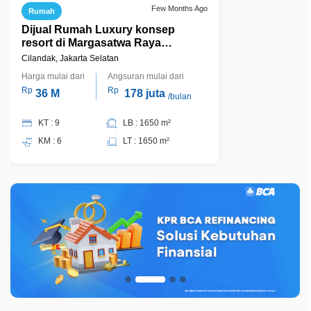
Few Months Ago
Rumah
Dijual Rumah Luxury konsep
resort di Margasatwa Raya
Cilandak Cilandak - Jakarta Selatan
Cilandak, Jakarta Selatan
Harga mulai dari
Angsuran mulai dari
Rp
Rp
36 M
178 juta
/bulan
KT : 9
LB : 1650 m²
KM : 6
LT : 1650 m²