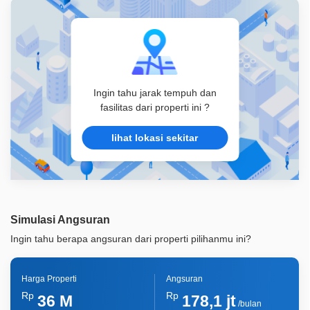
Lainnya
Kolam Renang Pribadi
Lainnya
Taman Pribadi
Ingin tahu jarak tempuh dan
fasilitas dari properti ini ?
lihat lokasi sekitar
Simulasi Angsuran
Ingin tahu berapa angsuran dari properti pilihanmu ini?
Harga Properti
Angsuran
Rp
Rp
36 M
178,1 jt
/bulan