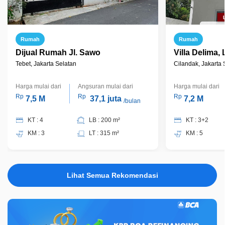
Rumah
Rumah
Dijual Rumah Jl. Sawo
Villa Delima
Tebet, Jakarta Selatan
Cilandak, Jakarta 
Harga mulai dari
Angsuran mulai dari
Harga mulai dari
Rp
Rp
Rp
7,5 M
37,1 juta
7,2 M
/bulan
KT : 4
LB : 200 m²
KT : 3+2
KM : 3
LT : 315 m²
KM : 5
Lihat Semua Rekomendasi