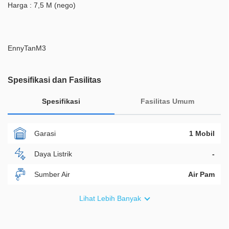
Harga : 7,5 M (nego)
EnnyTanM3
Spesifikasi dan Fasilitas
Spesifikasi
Fasilitas Umum
Garasi
1 Mobil
Daya Listrik
-
Sumber Air
Air Pam
Furnish
Semi Furnished
Lihat Lebih Banyak
Akses Bisa Dilewati
2 Mobil