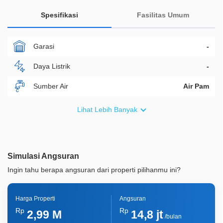
Spesifikasi
Fasilitas Umum
Garasi
-
Daya Listrik
-
Sumber Air
Air Pam
Furnish
Non Furnished
Lihat Lebih Banyak
Akses Bisa Dilewati
2 Mobil
Legalitas
SHM
Simulasi Angsuran
ID Properti
A05538
Ingin tahu berapa angsuran dari properti pilihanmu ini?
Harga Properti
Angsuran
Rp
Rp
2,99 M
14,8 jt
/bulan