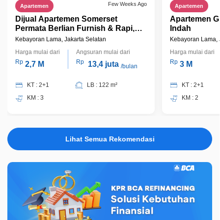
Few Weeks Ago
Apartemen
Apartemen
Dijual Apartemen Somerset
Apartemen G
Permata Berlian Furnish & Rapi,
Indah
Kebayoran Lama
Kebayoran Lama, Jakarta Selatan
Kebayoran Lama, J
Harga mulai dari
Angsuran mulai dari
Harga mulai dari
Rp
Rp
Rp
2,7 M
13,4 juta
3 M
/bulan
KT : 2+1
LB : 122 m²
KT : 2+1
KM : 3
KM : 2
Lihat Semua Rekomendasi