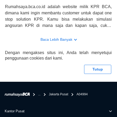
Rumahsaya.bca.co.id adalah website milik KPR BCA,
dimana kami ingin membantu customer untuk dapat one
stop solution KPR. Kamu bisa melakukan simulasi
angsuran KPR di mana saja dan kapan saja, cukup
kunjungi rumahsaya.bca.co.id. Jika membutuhkan
konsultasi mengenai KPR, maka ada layanan live chat
Baca Lebih Banyak
dengan Halo BCA yang siap membantu. Nah, tak hanya
memberikan keuntungan yang berlipat, persyaratan
Dengan mengakses situs ini, Anda telah menyetujui
pengajuan KPR BCA juga sangat mudah, kamu bisa cek
penggunaan cookies dari kami.
syaratnya di rumahsaya.bca.co.id. Apabila kamu bertanya
tentang properti disini BCA hanya sebagai pihak
Tutup
penghubung kamu dengan pihak lain, BCA tidak
bertanggung jawab terhadap informasi yang rekanan
berikan selain yang bisa di verifikasi oleh BCA.
...
Jakarta Pusat
A04994
Kantor Pusat