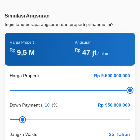
Legalitas
HGB
Simulasi Angsuran
ID Properti
A04994
Ingin tahu berapa angsuran dari properti pilihanmu ini?
Lainnya
Taman Pribadi
Harga Properti
Angsuran
Rp
Rp
9,5 M
47 jt
/bulan
Harga Properti
Down Payment
(
)%
Jangka Waktu
Tahun