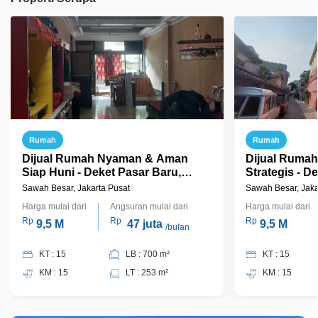
Rumah
Rumah
Dijual Rumah Nyaman & Aman
Dijual Ruma
Siap Huni - Deket Pasar Baru,
Strategis - D
Jakarta Pusat
Jakarta Pusa
Sawah Besar, Jakarta Pusat
Sawah Besar, Jaka
Harga mulai dari
Angsuran mulai dari
Harga mulai dari
Rp
Rp
Rp
9,5 M
47 juta
9,5 M
/bulan
KT : 15
LB : 700 m²
KT : 15
KM : 15
LT : 253 m²
KM : 15