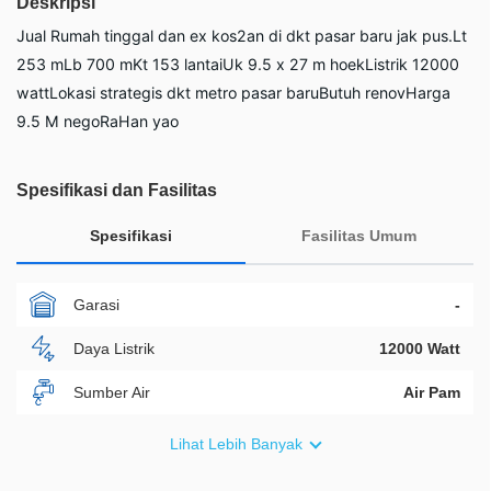
Deskripsi
Jual Rumah tinggal dan ex kos2an di dkt pasar baru jak pus.Lt
253 mLb 700 mKt 153 lantaiUk 9.5 x 27 m hoekListrik 12000
wattLokasi strategis dkt metro pasar baruButuh renovHarga
9.5 M negoRaHan yao
Spesifikasi dan Fasilitas
Spesifikasi
Fasilitas Umum
Garasi
-
Daya Listrik
12000 Watt
Sumber Air
Air Pam
Furnish
Non Furnished
Lihat Lebih Banyak
Akses Bisa Dilewati
1 Mobil