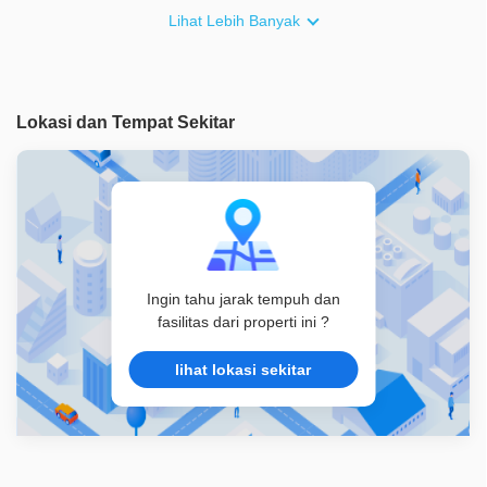
Furnish
Non Furnished
Lihat Lebih Banyak
Akses Bisa Dilewati
2 Mobil
Legalitas
SHM
Lokasi dan Tempat Sekitar
ID Properti
A01708
Ingin tahu jarak tempuh dan
fasilitas dari properti ini ?
lihat lokasi sekitar