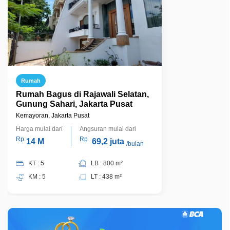
Rumah
Rumah Bagus di Rajawali Selatan,
Gunung Sahari, Jakarta Pusat
Kemayoran, Jakarta Pusat
Harga mulai dari
Angsuran mulai dari
Rp
Rp
14 M
69,2 juta
/bulan
KT : 5
LB : 800 m²
KM : 5
LT : 438 m²