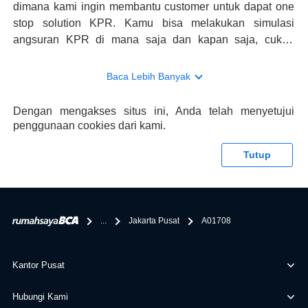
dimana kami ingin membantu customer untuk dapat one
stop solution KPR. Kamu bisa melakukan simulasi
angsuran KPR di mana saja dan kapan saja, cukup
kunjungi rumahsaya.bca.co.id. Jika membutuhkan
konsultasi mengenai KPR, maka ada layanan live chat
Baca Lebih Banyak
dengan Halo BCA yang siap membantu. Nah, tak hanya
memberikan keuntungan yang berlipat, persyaratan
Dengan mengakses situs ini, Anda telah menyetujui
pengajuan KPR BCA juga sangat mudah, kamu bisa cek
penggunaan cookies dari kami.
syaratnya di rumahsaya.bca.co.id. Apabila kamu bertanya
tentang properti disini BCA hanya sebagai pihak
Tutup
penghubung kamu dengan pihak lain, BCA tidak
bertanggung jawab terhadap informasi yang rekanan
berikan selain yang bisa di verifikasi oleh BCA.
...
Jakarta Pusat
A01708
Kantor Pusat
Hubungi Kami