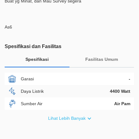
Buat yg Minat, dan Mau Survey segera
As6
Spesifikasi dan Fasilitas
Spesifikasi
Fasilitas Umum
Garasi
-
Daya Listrik
4400 Watt
Sumber Air
Air Pam
Furnish
Non Furnished
Lihat Lebih Banyak
Akses Bisa Dilewati
1 Mobil