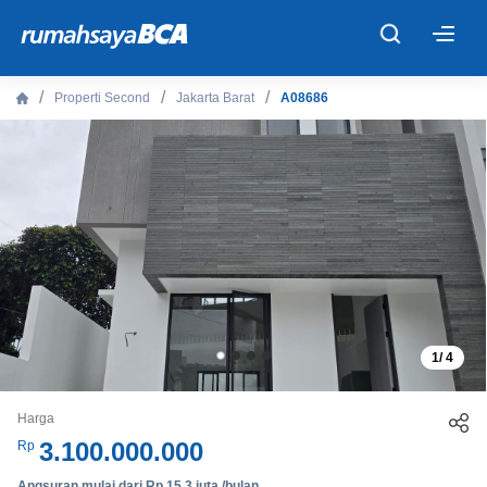
×
Properti Second
Jakarta Barat
A08686
Beranda
Cari Tahu
Properti Dijual
Rekanan
1
/
4
Fitur Unggulan
Harga
© 2026 PT Bank Central Asia Tbk
3.100.000.000
Rp
Angsuran mulai dari Rp 15,3 juta /bulan