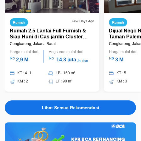
Few Days Ago
Rumah
Rumah
Rumah 2,5 Lantai Full Furnish &
Dijual Nego 
Siap Huni di Cas jardin Cluster
Taman Palem 
Gladiola Jakarta Barat
Cengkareng, Jakarta Barat
Cengkareng, Jakar
Harga mulai dari
Angsuran mulai dari
Harga mulai dari
Rp
Rp
Rp
2,9 M
14,3 juta
3 M
/bulan
KT : 4+1
LB : 160 m²
KT : 5
KM : 2
LT : 90 m²
KM : 3
Lihat Semua Rekomendasi