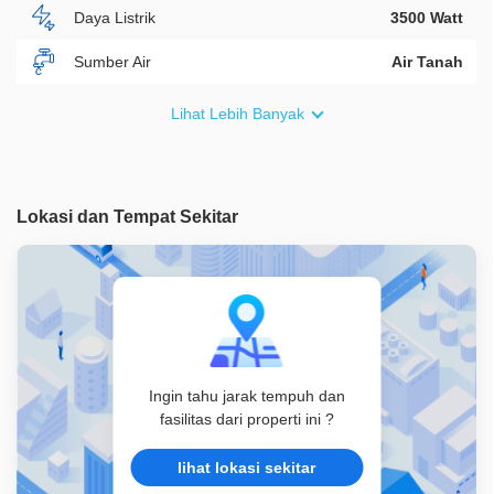
Daya Listrik
3500 Watt
Sumber Air
Air Tanah
Furnish
Non Furnished
Lihat Lebih Banyak
Akses Bisa Dilewati
2 Mobil
Legalitas
SHM
Lokasi dan Tempat Sekitar
ID Properti
A05813
Ingin tahu jarak tempuh dan
fasilitas dari properti ini ?
lihat lokasi sekitar