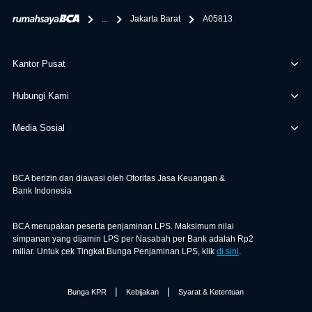
berikan selain yang bisa di verifikasi oleh BCA.
...
Jakarta Barat
A05813
Kantor Pusat
Hubungi Kami
Media Sosial
BCA berizin dan diawasi oleh Otoritas Jasa Keuangan &
Bank Indonesia
BCA merupakan peserta penjaminan LPS. Maksimum nilai
simpanan yang dijamin LPS per Nasabah per Bank adalah Rp2
miliar. Untuk cek Tingkat Bunga Penjaminan LPS, klik
di sini
.
|
|
Bunga KPR
Kebijakan
Syarat & Ketentuan