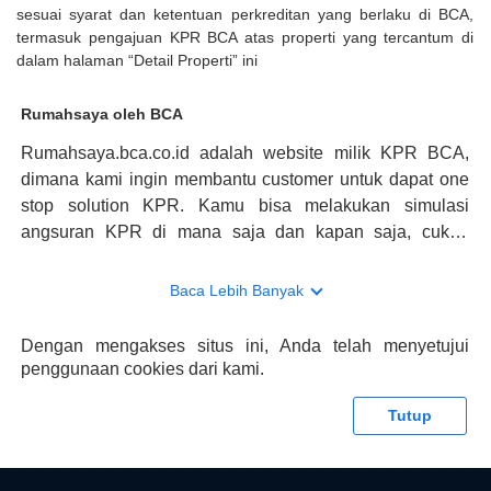
sesuai syarat dan ketentuan perkreditan yang berlaku di BCA,
termasuk pengajuan KPR BCA atas properti yang tercantum di
dalam halaman “Detail Properti” ini
Rumahsaya oleh BCA
Rumahsaya.bca.co.id adalah website milik KPR BCA,
dimana kami ingin membantu customer untuk dapat one
stop solution KPR. Kamu bisa melakukan simulasi
angsuran KPR di mana saja dan kapan saja, cukup
kunjungi rumahsaya.bca.co.id. Jika membutuhkan
konsultasi mengenai KPR, maka ada layanan live chat
Baca Lebih Banyak
dengan Halo BCA yang siap membantu. Nah, tak hanya
memberikan keuntungan yang berlipat, persyaratan
Dengan mengakses situs ini, Anda telah menyetujui
pengajuan KPR BCA juga sangat mudah, kamu bisa cek
penggunaan cookies dari kami.
syaratnya di rumahsaya.bca.co.id. Apabila kamu bertanya
tentang properti disini BCA hanya sebagai pihak
Tutup
penghubung kamu dengan pihak lain, BCA tidak
bertanggung jawab terhadap informasi yang rekanan