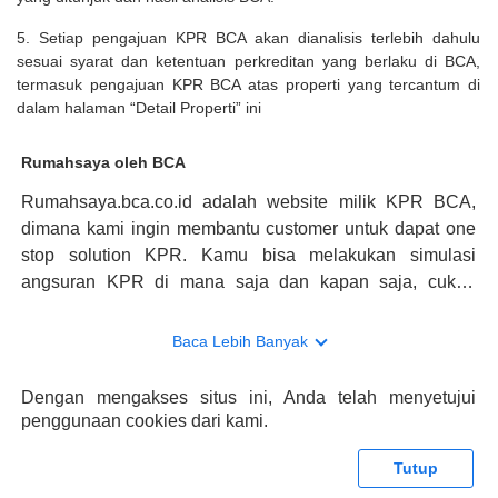
5. Setiap pengajuan KPR BCA akan dianalisis terlebih dahulu
sesuai syarat dan ketentuan perkreditan yang berlaku di BCA,
termasuk pengajuan KPR BCA atas properti yang tercantum di
dalam halaman “Detail Properti” ini
Rumahsaya oleh BCA
Rumahsaya.bca.co.id adalah website milik KPR BCA,
dimana kami ingin membantu customer untuk dapat one
stop solution KPR. Kamu bisa melakukan simulasi
angsuran KPR di mana saja dan kapan saja, cukup
kunjungi rumahsaya.bca.co.id. Jika membutuhkan
konsultasi mengenai KPR, maka ada layanan live chat
Baca Lebih Banyak
dengan Halo BCA yang siap membantu. Nah, tak hanya
memberikan keuntungan yang berlipat, persyaratan
Dengan mengakses situs ini, Anda telah menyetujui
pengajuan KPR BCA juga sangat mudah, kamu bisa cek
penggunaan cookies dari kami.
syaratnya di rumahsaya.bca.co.id. Apabila kamu bertanya
tentang properti disini BCA hanya sebagai pihak
Tutup
penghubung kamu dengan pihak lain, BCA tidak