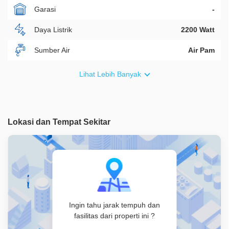
Garasi
-
Daya Listrik
2200 Watt
Sumber Air
Air Pam
Furnish
Non Furnished
Lihat Lebih Banyak
Akses Bisa Dilewati
2 Mobil
Legalitas
SHM
Lokasi dan Tempat Sekitar
ID Properti
A09077
Ingin tahu jarak tempuh dan
fasilitas dari properti ini ?