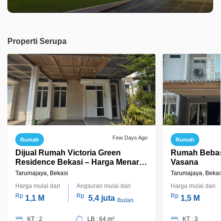
Properti Serupa
Few Days Ago
Rumah
Rumah
Dijual Rumah Victoria Green
Rumah Bebas 
Residence Bekasi – Harga Menarik,
Vasana
Siap Nego
Tarumajaya, Bekasi
Tarumajaya, Bekas
Harga mulai dari
Angsuran mulai dari
Harga mulai dari
Rp
Rp
Rp
1,1 M
5,4 juta
1,5 M
/bulan
KT : 2
LB : 64 m²
KT : 3