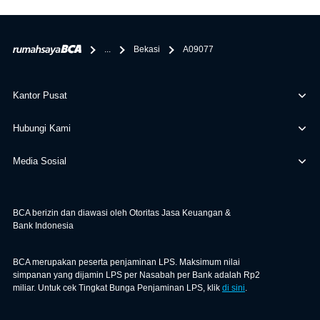
bertanggung jawab terhadap informasi yang rekanan
berikan selain yang bisa di verifikasi oleh BCA.
...
Bekasi
A09077
Kantor Pusat
Hubungi Kami
Media Sosial
BCA berizin dan diawasi oleh Otoritas Jasa Keuangan &
Bank Indonesia
BCA merupakan peserta penjaminan LPS. Maksimum nilai
simpanan yang dijamin LPS per Nasabah per Bank adalah Rp2
miliar. Untuk cek Tingkat Bunga Penjaminan LPS, klik
di sini
.