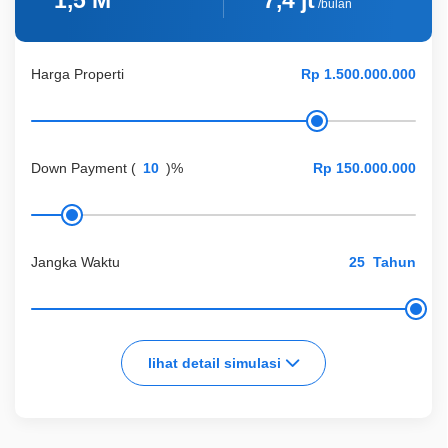
1,5 M
7,4 jt
/bulan
Harga Properti
Down Payment
(
)%
Jangka Waktu
Tahun
lihat detail simulasi