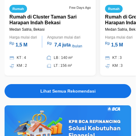
Few Days Ago
Rumah
Rumah
Rumah di Cluster Taman Sari
Rumah di Gre
Harapan Indah Bekasi
Harapan Inda
Medan Satria, Bekasi
Medan Satria, Bek
Harga mulai dari
Angsuran mulai dari
Harga mulai dari
Rp
Rp
Rp
1,5 M
7,4 juta
1,5 M
/bulan
KT : 4
LB : 140 m²
KT : 3
KM : 2
LT : 156 m²
KM : 3
Lihat Semua Rekomendasi