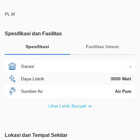
PL.M
Spesifikasi dan Fasilitas
Spesifikasi
Fasilitas Umum
Garasi
-
Daya Listrik
3500 Watt
Sumber Air
Air Pam
Furnish
Non Furnished
Lihat Lebih Banyak
Akses Bisa Dilewati
2 Mobil
Legalitas
SHM
Lokasi dan Tempat Sekitar