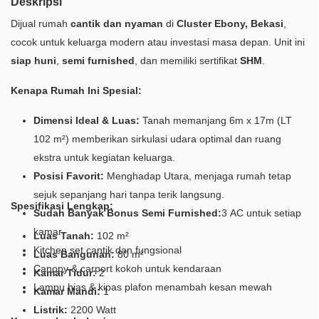
Deskripsi
Dijual rumah
cantik dan nyaman
di
Cluster Ebony, Bekasi
,
cocok untuk keluarga modern atau investasi masa depan. Unit ini
siap huni
,
semi furnished
, dan memiliki sertifikat
SHM
.
Kenapa Rumah Ini Spesial:
Dimensi Ideal & Luas:
Tanah memanjang 6m x 17m (LT
102 m²) memberikan sirkulasi udara optimal dan ruang
ekstra untuk kegiatan keluarga.
Posisi Favorit:
Menghadap Utara, menjaga rumah tetap
sejuk sepanjang hari tanpa terik langsung.
Spesifikasi Lengkap:
Sudah Banyak Bonus Semi Furnished:
3 AC untuk setiap
kamar
Luas Tanah:
102 m²
Kitchen set cantik dan fungsional
Luas Bangunan:
80 m²
Canopy & carport kokoh untuk kendaraan
Kamar Tidur:
2
Lampu hias & kipas plafon menambah kesan mewah
Kamar Mandi:
1
Listrik:
2200 Watt