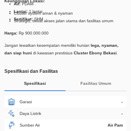
Keunggulan Lokasi:
Air:
PDAM
Lantai:
1 lantai
Cluster system aman & nyaman
Sertifikat:
SHM
Strategis, dekat akses jalan utama dan fasilitas umum
Harga:
Rp 900.000.000
Jangan lewatkan kesempatan memiliki hunian
lega, nyaman,
dan siap huni
di kawasan prestisius
Cluster Ebony Bekasi
.
Spesifikasi dan Fasilitas
Spesifikasi
Fasilitas Umum
Garasi
-
Daya Listrik
-
Sumber Air
Air Pam