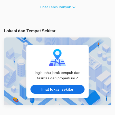
Furnish
Semi Furnished
Lihat Lebih Banyak
Akses Bisa Dilewati
1 Mobil
Legalitas
SHM
Lokasi dan Tempat Sekitar
ID Properti
A08952
Ingin tahu jarak tempuh dan
fasilitas dari properti ini ?
lihat lokasi sekitar