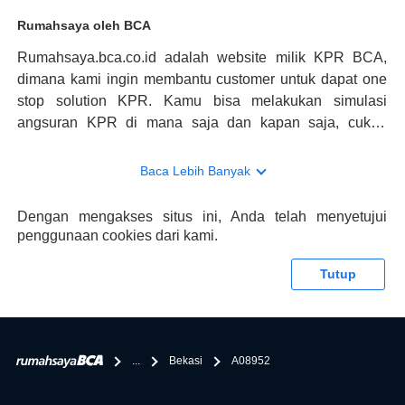
Rumahsaya oleh BCA
Rumahsaya.bca.co.id adalah website milik KPR BCA,
dimana kami ingin membantu customer untuk dapat one
stop solution KPR. Kamu bisa melakukan simulasi
angsuran KPR di mana saja dan kapan saja, cukup
kunjungi rumahsaya.bca.co.id. Jika membutuhkan
konsultasi mengenai KPR, maka ada layanan live chat
Baca Lebih Banyak
dengan Halo BCA yang siap membantu. Nah, tak hanya
memberikan keuntungan yang berlipat, persyaratan
Dengan mengakses situs ini, Anda telah menyetujui
pengajuan KPR BCA juga sangat mudah, kamu bisa cek
penggunaan cookies dari kami.
syaratnya di rumahsaya.bca.co.id. Apabila kamu bertanya
tentang properti disini BCA hanya sebagai pihak
Tutup
penghubung kamu dengan pihak lain, BCA tidak
bertanggung jawab terhadap informasi yang rekanan
berikan selain yang bisa di verifikasi oleh BCA.
...
Bekasi
A08952