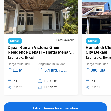
Few Days Ago
Rumah
Rumah
Dijual Rumah Victoria Green
Rumah di Clu
Residence Bekasi – Harga Menarik,
City Bekasi
Siap Nego
Tarumajaya, Bekasi
Tarumajaya, Bekas
Harga mulai dari
Angsuran mulai dari
Harga mulai dari
Rp
Rp
Rp
1,1 M
5,4 juta
800 juta
/bulan
KT : 2
LB : 64 m²
KT : 2+1
KM : 2
LT : 72 m²
KM : 1
Lihat Semua Rekomendasi