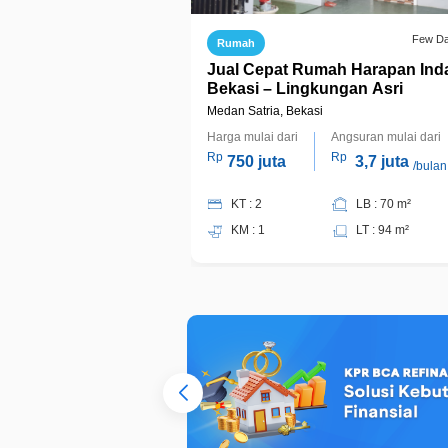
Few D
Rumah
Jual Cepat Rumah Harapan Ind
Bekasi – Lingkungan Asri
Medan Satria, Bekasi
Harga mulai dari
Angsuran mulai dari
Rp
Rp
750 juta
3,7 juta
/bulan
KT : 2
LB : 70 m²
KM : 1
LT : 94 m²