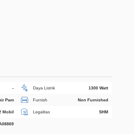
-
Daya Listrik
1300 Watt
Air Pam
Furnish
Non Furnished
2 Mobil
Legalitas
SHM
A08869