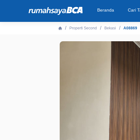
Beranda
Cari 
Properti Second
Bekasi
A08869
Beranda
Cari Tahu
Properti Dijual
Rekanan
Fitur Unggulan
© 2026 PT Bank Central Asia Tbk