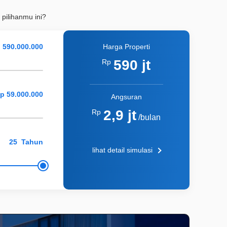
 pilihanmu ini?
Harga Properti
590 jt
Rp
Angsuran
2,9 jt
Rp
/bulan
Tahun
lihat detail simulasi