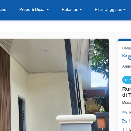
Tahu
Properti Dijual
Rekanan
Fitur Unggulan
Harg
Rp
Angsu
Ru
Rum
di 
Medan
K
L