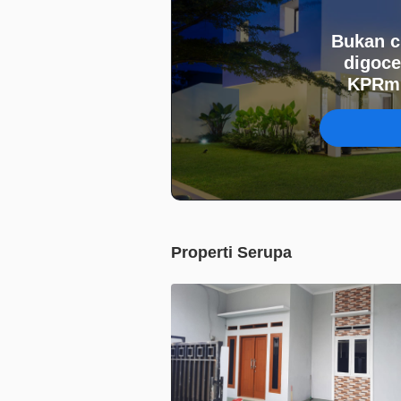
Bukan c
digoce
KPRmu
Properti Serupa