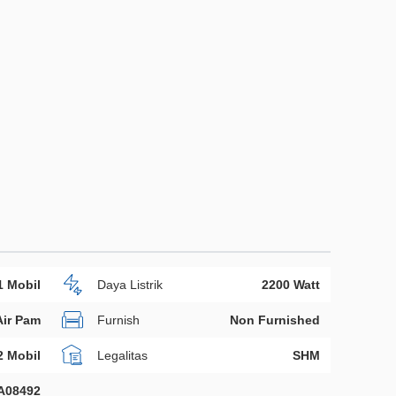
1 Mobil
Daya Listrik
2200 Watt
Air Pam
Furnish
Non Furnished
2 Mobil
Legalitas
SHM
A08492