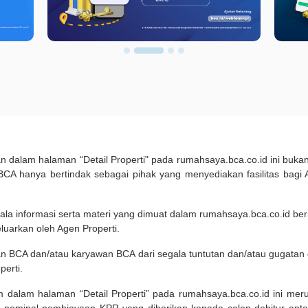
kan dalam halaman “Detail Properti" pada rumahsaya.bca.co.id ini b
A hanya bertindak sebagai pihak yang menyediakan fasilitas bagi 
ala informasi serta materi yang dimuat dalam rumahsaya.bca.co.id beri
eluarkan oleh Agen Properti.
an BCA dan/atau karyawan BCA dari segala tuntutan dan/atau gugata
perti.
m dalam halaman “Detail Properti” pada rumahsaya.bca.co.id ini me
 nominal pembiayaan KPR yang diberikan kepada calon debitur ant