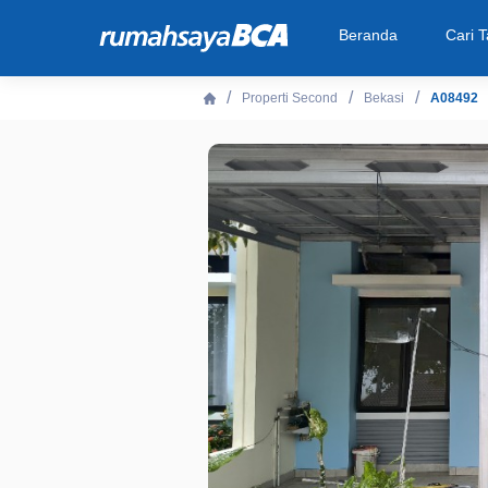
Beranda
Cari 
Properti Second
Bekasi
A08492
Beranda
Cari Tahu
Properti Dijual
Rekanan
Fitur Unggulan
© 2026 PT Bank Central Asia Tbk