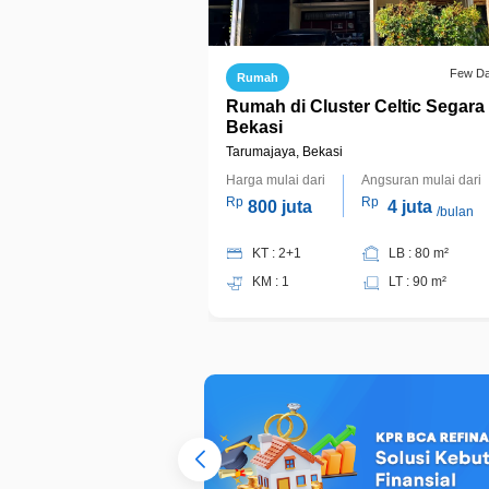
Few D
Rumah
Rumah di Cluster Celtic Segara 
Bekasi
Tarumajaya, Bekasi
Harga mulai dari
Angsuran mulai dari
Rp
Rp
800 juta
4 juta
/bulan
KT : 2+1
LB : 80 m²
KM : 1
LT : 90 m²