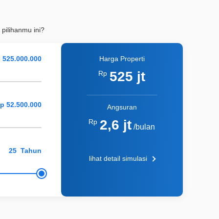
 pilihanmu ini?
Harga Properti
525 jt
Rp
Angsuran
2,6 jt
Rp
/bulan
Tahun
lihat detail simulasi