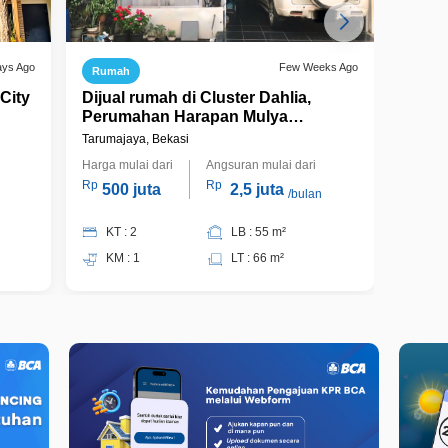
ays Ago
Few Weeks Ago
Rumah
Ruma
City
Dijual rumah di Cluster Dahlia,
Dijua
Perumahan Harapan Mulya
Perum
Tarumajaya, Siap Huni
Tarumajaya, Bekasi
Tarumaj
Harga mulai dari
Angsuran mulai dari
Harga m
Rp
Rp
Rp
500 juta
2,5 juta
800
/bulan
KT : 2
LB : 55 m²
KT 
KM : 1
LT : 66 m²
KM 