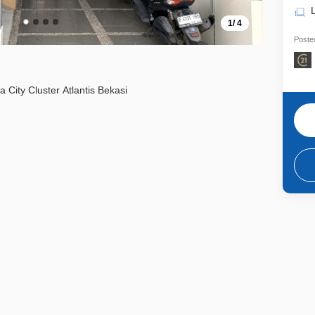
1
/
4
Posted
 City Cluster Atlantis Bekasi