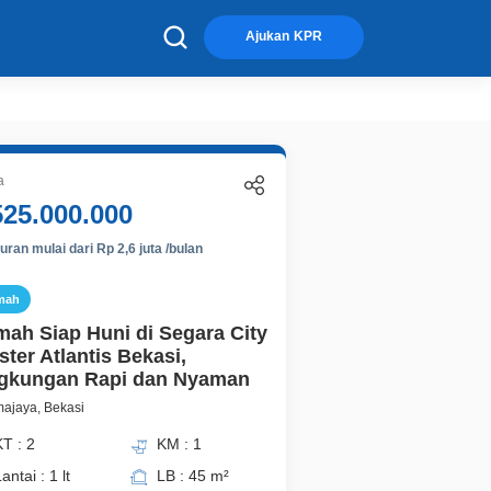
×
Ajukan KPR
a
525.000.000
ran mulai dari Rp 2,6 juta /bulan
mah
ah Siap Huni di Segara City
ster Atlantis Bekasi,
gkungan Rapi dan Nyaman
ajaya, Bekasi
T : 2
KM : 1
antai : 1 lt
LB : 45 m²