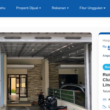
Tahu
Properti Dijual
Rekanan
Fitur Unggulan
Harg
Rp
Angsu
Ru
Rum
Clu
Lin
Tarum
K
L