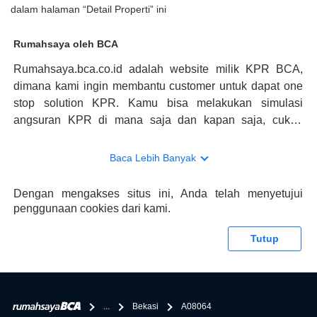
dalam halaman “Detail Properti” ini
Rumahsaya oleh BCA
Rumahsaya.bca.co.id adalah website milik KPR BCA,
dimana kami ingin membantu customer untuk dapat one
stop solution KPR. Kamu bisa melakukan simulasi
angsuran KPR di mana saja dan kapan saja, cukup
kunjungi rumahsaya.bca.co.id. Jika membutuhkan
konsultasi mengenai KPR, maka ada layanan live chat
Baca Lebih Banyak
dengan Halo BCA yang siap membantu. Nah, tak hanya
memberikan keuntungan yang berlipat, persyaratan
Dengan mengakses situs ini, Anda telah menyetujui
pengajuan KPR BCA juga sangat mudah, kamu bisa cek
penggunaan cookies dari kami.
syaratnya di rumahsaya.bca.co.id. Apabila kamu bertanya
tentang properti disini BCA hanya sebagai pihak
Tutup
penghubung kamu dengan pihak lain, BCA tidak
bertanggung jawab terhadap informasi yang rekanan
berikan selain yang bisa di verifikasi oleh BCA.
...
Bekasi
A08064