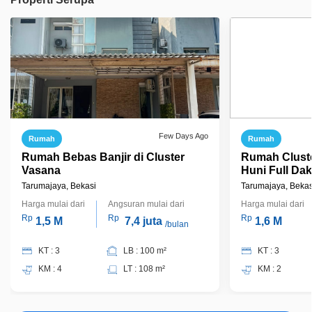
Few Days Ago
Rumah
Rumah
Rumah Bebas Banjir di Cluster
Rumah Clust
Vasana
Huni Full Da
Bagus di Har
Tarumajaya, Bekasi
Tarumajaya, Bekas
Harga mulai dari
Angsuran mulai dari
Harga mulai dari
Rp
Rp
Rp
1,5 M
7,4 juta
1,6 M
/bulan
KT : 3
LB : 100 m²
KT : 3
KM : 4
LT : 108 m²
KM : 2