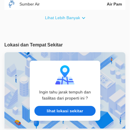
Sumber Air
Air Pam
Furnish
Non Furnished
Lihat Lebih Banyak
Akses Bisa Dilewati
1 Mobil
Legalitas
SHM
Lokasi dan Tempat Sekitar
ID Properti
A08064
Ingin tahu jarak tempuh dan
fasilitas dari properti ini ?
lihat lokasi sekitar