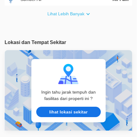
Furnish
Non Furnished
Lihat Lebih Banyak
Akses Bisa Dilewati
2 Mobil
Legalitas
SHM
Lokasi dan Tempat Sekitar
ID Properti
A07928
Ingin tahu jarak tempuh dan
fasilitas dari properti ini ?
lihat lokasi sekitar