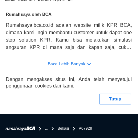
Rumahsaya oleh BCA
Rumahsaya.bca.co.id adalah website milik KPR BCA,
dimana kami ingin membantu customer untuk dapat one
stop solution KPR. Kamu bisa melakukan simulasi
angsuran KPR di mana saja dan kapan saja, cukup
kunjungi rumahsaya.bca.co.id. Jika membutuhkan
konsultasi mengenai KPR, maka ada layanan live chat
Baca Lebih Banyak
dengan Halo BCA yang siap membantu. Nah, tak hanya
memberikan keuntungan yang berlipat, persyaratan
Dengan mengakses situs ini, Anda telah menyetujui
pengajuan KPR BCA juga sangat mudah, kamu bisa cek
penggunaan cookies dari kami.
syaratnya di rumahsaya.bca.co.id. Apabila kamu bertanya
tentang properti disini BCA hanya sebagai pihak
Tutup
penghubung kamu dengan pihak lain, BCA tidak
bertanggung jawab terhadap informasi yang rekanan
berikan selain yang bisa di verifikasi oleh BCA.
...
Bekasi
A07928