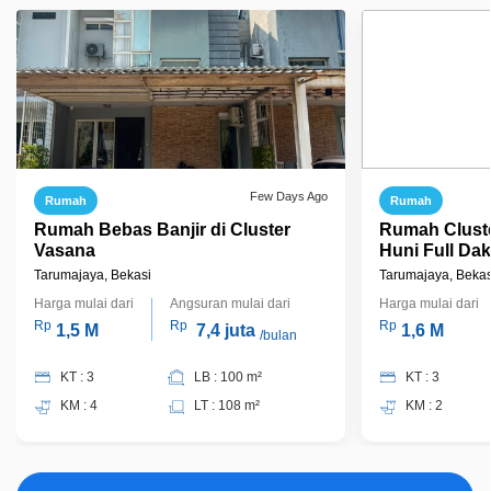
Few Days Ago
Rumah
Rumah
Rumah Bebas Banjir di Cluster
Rumah Clust
Vasana
Huni Full Da
Bagus di Har
Tarumajaya, Bekasi
Tarumajaya, Bekas
Harga mulai dari
Angsuran mulai dari
Harga mulai dari
Rp
Rp
Rp
1,5 M
7,4 juta
1,6 M
/bulan
KT : 3
LB : 100 m²
KT : 3
KM : 4
LT : 108 m²
KM : 2