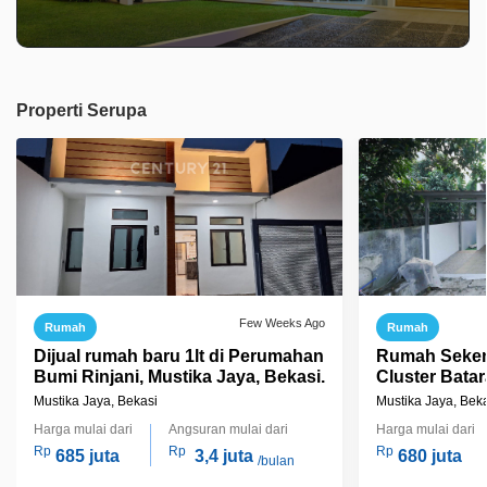
Properti Serupa
Few Weeks Ago
Rumah
Rumah
Dijual rumah baru 1lt di Perumahan
Rumah Seken
Bumi Rinjani, Mustika Jaya, Bekasi.
Cluster Batar
di Mustikaja
Mustika Jaya, Bekasi
Mustika Jaya, Bek
Jadi, J4780
Harga mulai dari
Angsuran mulai dari
Harga mulai dari
Rp
Rp
Rp
685 juta
3,4 juta
680 juta
/bulan