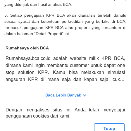
yang ditunjuk dan hasil analisis BCA.
5. Setiap pengajuan KPR BCA akan dianalisis terlebih dahulu
sesuai syarat dan ketentuan perkreditan yang berlaku di BCA,
termasuk pengajuan KPR BCA atas properti yang tercantum di
dalam halaman “Detail Properti” ini
Rumahsaya oleh BCA
Rumahsaya.bca.co.id adalah website milik KPR BCA,
dimana kami ingin membantu customer untuk dapat one
stop solution KPR. Kamu bisa melakukan simulasi
angsuran KPR di mana saja dan kapan saja, cukup
kunjungi rumahsaya.bca.co.id. Jika membutuhkan
konsultasi mengenai KPR, maka ada layanan live chat
Baca Lebih Banyak
dengan Halo BCA yang siap membantu. Nah, tak hanya
memberikan keuntungan yang berlipat, persyaratan
Dengan mengakses situs ini, Anda telah menyetujui
pengajuan KPR BCA juga sangat mudah, kamu bisa cek
penggunaan cookies dari kami.
syaratnya di rumahsaya.bca.co.id. Apabila kamu bertanya
tentang properti disini BCA hanya sebagai pihak
Tutup