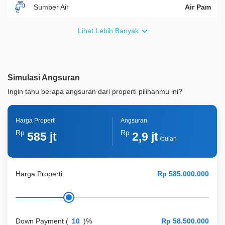
Sumber Air
Air Pam
Furnish
Non Furnished
Lihat Lebih Banyak
Akses Bisa Dilewati
1 Mobil
Legalitas
SHM
Simulasi Angsuran
ID Properti
A07585
Ingin tahu berapa angsuran dari properti pilihanmu ini?
Harga Properti
Angsuran
Rp
Rp
585 jt
2,9 jt
/bulan
Harga Properti
Down Payment
(
)%