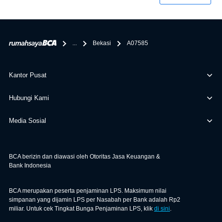
penghubung kamu dengan pihak lain, BCA tidak
bertanggung jawab terhadap informasi yang rekanan
berikan selain yang bisa di verifikasi oleh BCA.
...
Bekasi
A07585
Kantor Pusat
Hubungi Kami
Media Sosial
BCA berizin dan diawasi oleh Otoritas Jasa Keuangan &
Bank Indonesia
BCA merupakan peserta penjaminan LPS. Maksimum nilai
simpanan yang dijamin LPS per Nasabah per Bank adalah Rp2
miliar. Untuk cek Tingkat Bunga Penjaminan LPS, klik
di sini
.