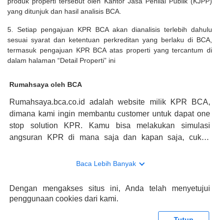
produk properti tersebut oleh Kantor Jasa Penilai Publik (KJPP)
yang ditunjuk dan hasil analisis BCA.
5. Setiap pengajuan KPR BCA akan dianalisis terlebih dahulu
sesuai syarat dan ketentuan perkreditan yang berlaku di BCA,
termasuk pengajuan KPR BCA atas properti yang tercantum di
dalam halaman “Detail Properti” ini
Rumahsaya oleh BCA
Rumahsaya.bca.co.id adalah website milik KPR BCA,
dimana kami ingin membantu customer untuk dapat one
stop solution KPR. Kamu bisa melakukan simulasi
angsuran KPR di mana saja dan kapan saja, cukup
kunjungi rumahsaya.bca.co.id. Jika membutuhkan
konsultasi mengenai KPR, maka ada layanan live chat
Baca Lebih Banyak
dengan Halo BCA yang siap membantu. Nah, tak hanya
memberikan keuntungan yang berlipat, persyaratan
Dengan mengakses situs ini, Anda telah menyetujui
pengajuan KPR BCA juga sangat mudah, kamu bisa cek
penggunaan cookies dari kami.
syaratnya di rumahsaya.bca.co.id. Apabila kamu bertanya
tentang properti disini BCA hanya sebagai pihak
Tutup