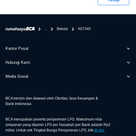
penghubung kamu dengan pihak lain, BCA tidak
bertanggung jawab terhadap informasi yang rekanan
berikan selain yang bisa di verifikasi oleh BCA.
...
Bekasi
A07340
Kantor Pusat
Hubungi Kami
Media Sosial
BCA berizin dan diawasi oleh Otoritas Jasa Keuangan &
Bank Indonesia
BCA merupakan peserta penjaminan LPS. Maksimum nilai
simpanan yang dijamin LPS per Nasabah per Bank adalah Rp2
miliar. Untuk cek Tingkat Bunga Penjaminan LPS, klik
di sini
.