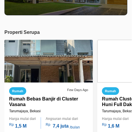
Properti Serupa
Few Days Ago
Rumah
Rumah
Rumah Bebas Banjir di Cluster
Rumah Clust
Vasana
Huni Full Da
Bagus di Har
Tarumajaya, Bekasi
Tarumajaya, Bekas
Harga mulai dari
Angsuran mulai dari
Harga mulai dari
Rp
Rp
Rp
1,5 M
7,4 juta
1,6 M
/bulan