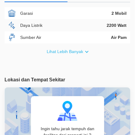
Garasi
2 Mobil
Daya Listrik
2200 Watt
Sumber Air
Air Pam
Furnish
Non Furnished
Lihat Lebih Banyak
Akses Bisa Dilewati
2 Mobil
Legalitas
SHM
Lokasi dan Tempat Sekitar
ID Properti
A07340
Ingin tahu jarak tempuh dan