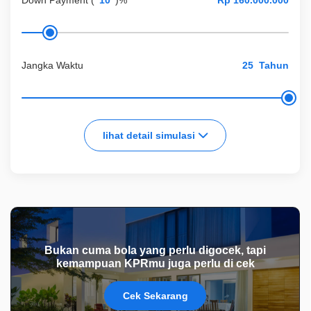
Down Payment
(
)%
Jangka Waktu
Tahun
lihat detail simulasi
Bukan cuma bola yang perlu digocek, tapi
kemampuan KPRmu juga perlu di cek
Cek Sekarang