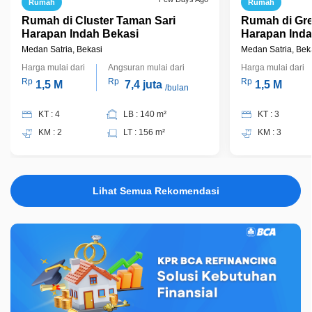
Rumah
Rumah
Rumah di Cluster Taman Sari
Rumah di Gre
Harapan Indah Bekasi
Harapan Inda
Medan Satria, Bekasi
Medan Satria, Bek
Harga mulai dari
Angsuran mulai dari
Harga mulai dari
Rp
Rp
Rp
1,5 M
7,4 juta
1,5 M
/bulan
KT : 4
LB : 140 m²
KT : 3
KM : 2
LT : 156 m²
KM : 3
Lihat Semua Rekomendasi