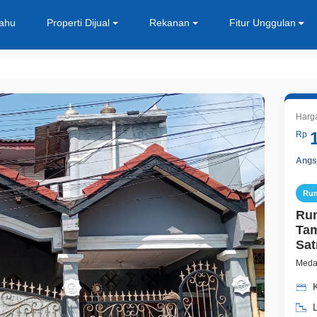
Tahu
Properti Dijual
Rekanan
Fitur Unggulan
Harg
Rp
Angsu
Ru
Rum
Tam
Sat
Medan
K
L