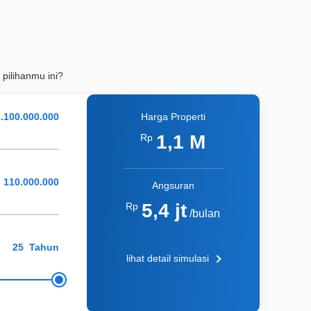
 pilihanmu ini?
Harga Properti
1,1 M
Rp
Angsuran
5,4 jt
Rp
/bulan
Tahun
lihat detail simulasi