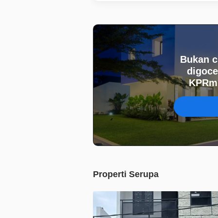
Bukan c
digoce
KPRmu
Properti Serupa