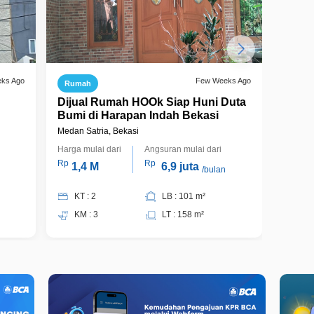
eks Ago
Few Weeks Ago
Rumah
Ruma
h
Dijual Rumah HOOk Siap Huni Duta
Ruma
Bumi di Harapan Indah Bekasi
Beka
Medan Satria, Bekasi
Medan S
Harga mulai dari
Angsuran mulai dari
Harga m
Rp
Rp
Rp
1,4 M
6,9 juta
930
/bulan
KT : 2
LB : 101 m²
KT 
KM : 3
LT : 158 m²
KM 