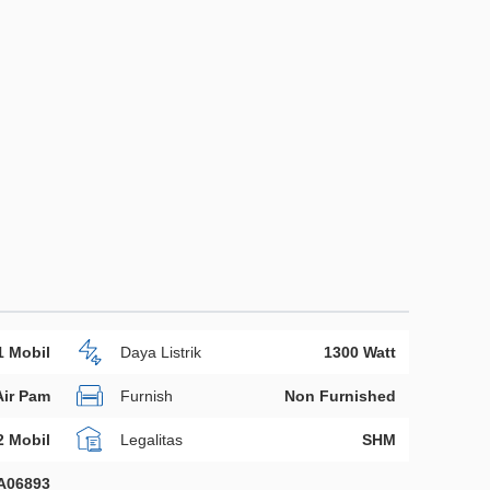
1 Mobil
Daya Listrik
1300 Watt
Air Pam
Furnish
Non Furnished
2 Mobil
Legalitas
SHM
A06893