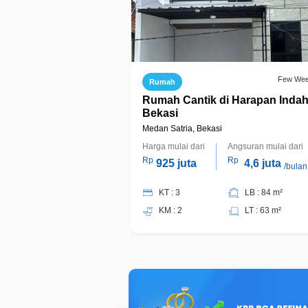
Few We
Rumah
Rumah Cantik di Harapan Inda
Bekasi
Medan Satria, Bekasi
Harga mulai dari
Angsuran mulai dari
Rp
Rp
925 juta
4,6 juta
/bulan
KT : 3
LB : 84 m²
KM : 2
LT : 63 m²