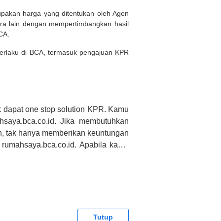
rupakan harga yang ditentukan oleh Agen
ara lain dengan mempertimbangkan hasil
BCA.
 berlaku di BCA, termasuk pengajuan KPR
 dapat one stop solution KPR. Kamu
saya.bca.co.id. Jika membutuhkan
h, tak hanya memberikan keuntungan
 rumahsaya.bca.co.id. Apabila kamu
CA tidak bertanggung jawab terhadap
Tutup