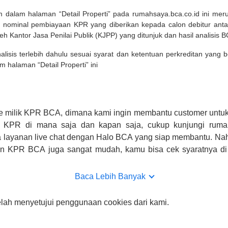
m dalam halaman “Detail Properti” pada rumahsaya.bca.co.id ini me
 nominal pembiayaan KPR yang diberikan kepada calon debitur ant
leh Kantor Jasa Penilai Publik (KJPP) yang ditunjuk dan hasil analisis 
lisis terlebih dahulu sesuai syarat dan ketentuan perkreditan yang
m halaman “Detail Properti” ini
e milik KPR BCA, dimana kami ingin membantu customer untuk
n KPR di mana saja dan kapan saja, cukup kunjungi rumah
 layanan live chat dengan Halo BCA yang siap membantu. Na
uan KPR BCA juga sangat mudah, kamu bisa cek syaratnya di
CA hanya sebagai pihak penghubung kamu dengan pihak lain, B
n yang bisa di verifikasi oleh BCA.
Baca Lebih Banyak
elah menyetujui penggunaan cookies dari kami.