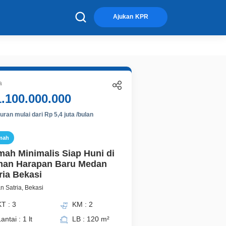
×
Ajukan KPR
a
1.100.000.000
ran mulai dari Rp 5,4 juta /bulan
mah
ah Minimalis Siap Huni di
an Harapan Baru Medan
ria Bekasi
 Satria, Bekasi
T : 3
KM : 2
antai : 1 lt
LB : 120 m²