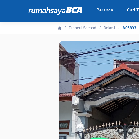
Beranda
Cari 
Properti Second
Bekasi
A06893
Beranda
Cari Tahu
Properti Dijual
Rekanan
Fitur Unggulan
© 2026 PT Bank Central Asia Tbk