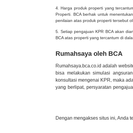
4. Harga produk properti yang tercantu
Properti. BCA berhak untuk menentukan
penilaian atas produk properti tersebut o
5. Setiap pengajuan KPR BCA akan diana
BCA atas properti yang tercantum di dala
Rumahsaya oleh BCA
Rumahsaya.bca.co.id adalah websit
bisa melakukan simulasi angsura
konsultasi mengenai KPR, maka ada
yang berlipat, persyaratan pengaj
bertanya tentang properti disini B
informasi yang rekanan berikan selai
Dengan mengakses situs ini, Anda t