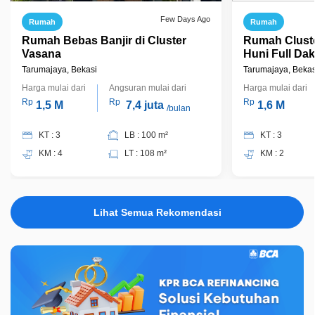
Few Days Ago
Rumah
Rumah
Rumah Bebas Banjir di Cluster
Rumah Clust
Vasana
Huni Full Da
Bagus di Har
Tarumajaya, Bekasi
Tarumajaya, Bekas
Harga mulai dari
Angsuran mulai dari
Harga mulai dari
Rp
Rp
Rp
1,5 M
7,4 juta
1,6 M
/bulan
KT : 3
LB : 100 m²
KT : 3
KM : 4
LT : 108 m²
KM : 2
Lihat Semua Rekomendasi