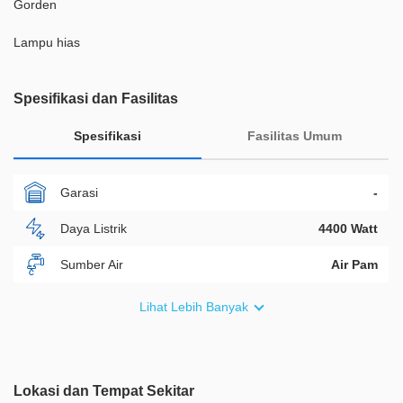
Gorden
Lampu hias
Spesifikasi dan Fasilitas
Spesifikasi
Fasilitas Umum
Garasi
-
Daya Listrik
4400 Watt
Sumber Air
Air Pam
Furnish
Semi Furnished
Lihat Lebih Banyak
Akses Bisa Dilewati
2 Mobil
Legalitas
SHM
Lokasi dan Tempat Sekitar