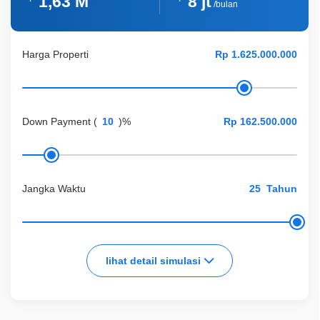
1,63 M
8 jt
/bulan
Harga Properti
Down Payment
(
)%
Jangka Waktu
Tahun
lihat detail simulasi