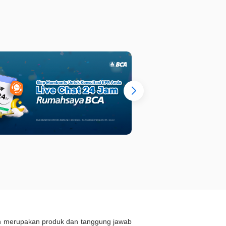
: 2
LT : 108 m²
KM : 4
LT 
ukan merupakan produk dan tanggung jawab