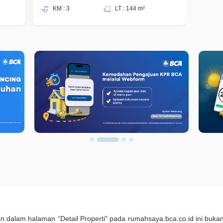
KM : 3
LT : 144 m²
KM 
kan dalam halaman “Detail Properti" pada rumahsaya.bca.co.id ini b