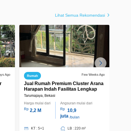
Lihat Semua Rekomendasi
ays Ago
Few Weeks Ago
Rumah
Ruko
r
Jual Rumah Premium Cluster Arana
Jual 
Harapan Indah Fasilitas Lengkap
Harap
Tarumajaya, Bekasi
Tarumaj
Harga mulai dari
Angsuran mulai dari
Harga m
Rp
Rp
Rp
2,2 M
10,9
2,
juta
/bulan
KT : 5+1
LB : 220 m²
KT :