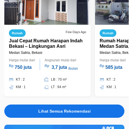
Few Days Ago
Rumah
Rumah
Jual Cepat Rumah Harapan Indah
Rumah Harapa
Bekasi – Lingkungan Asri
Medan Satria
Medan Satria, Bekasi
Medan Satria, Bek
Harga mulai dari
Angsuran mulai dari
Harga mulai dari
Rp
Rp
Rp
750 juta
3,7 juta
585 juta
/bulan
KT : 2
LB : 70 m²
KT : 2
KM : 1
LT : 94 m²
KM : 1
Lihat Semua Rekomendasi