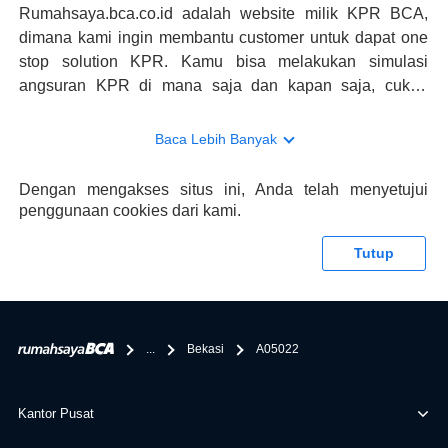
Rumahsaya.bca.co.id adalah website milik KPR BCA,
dimana kami ingin membantu customer untuk dapat one
stop solution KPR. Kamu bisa melakukan simulasi
angsuran KPR di mana saja dan kapan saja, cukup
kunjungi rumahsaya.bca.co.id. Jika membutuhkan
konsultasi mengenai KPR, maka ada layanan live chat
Baca Lebih Banyak
dengan Halo BCA yang siap membantu. Nah, tak hanya
memberikan keuntungan yang berlipat, persyaratan
Dengan mengakses situs ini, Anda telah menyetujui
pengajuan KPR BCA juga sangat mudah, kamu bisa cek
penggunaan cookies dari kami.
syaratnya di rumahsaya.bca.co.id. Apabila kamu bertanya
tentang properti disini BCA hanya sebagai pihak
Tutup
penghubung kamu dengan pihak lain, BCA tidak
bertanggung jawab terhadap informasi yang rekanan
berikan selain yang bisa di verifikasi oleh BCA.
...
Bekasi
A05022
Kantor Pusat