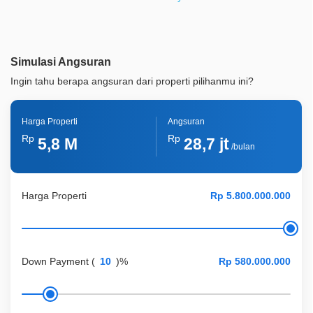
Akses Bisa Dilewati
2 Mobil
Legalitas
SHM
Simulasi Angsuran
ID Properti
A04964
Ingin tahu berapa angsuran dari properti pilihanmu ini?
Lainnya
Kolam Ikan, Ruang Cuci Jemur
Harga Properti
Angsuran
Lainnya
Taman Pribadi
Rp
Rp
5,8 M
28,7 jt
/bulan
Harga Properti
Down Payment
(
)%