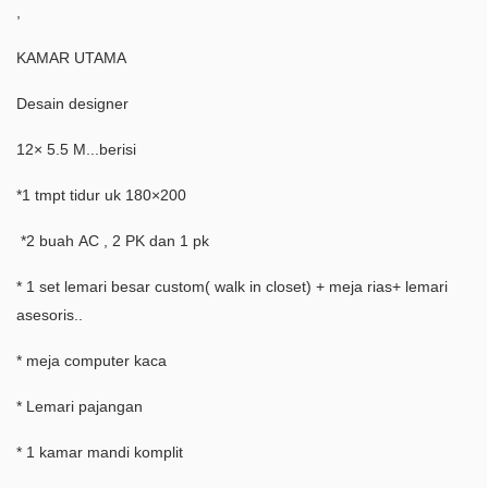
,
KAMAR UTAMA
Desain designer
12× 5.5 M...berisi
*1 tmpt tidur uk 180×200
*2 buah AC , 2 PK dan 1 pk
* 1 set lemari besar custom( walk in closet) + meja rias+ lemari
asesoris..
* meja computer kaca
* Lemari pajangan
* 1 kamar mandi komplit