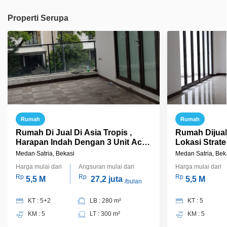
Properti Serupa
Rumah
Rumah
Rumah Di Jual Di Asia Tropis ,
Rumah Dijua
Harapan Indah Dengan 3 Unit Ac,
Lokasi Strate
Strategis Siap Huni
Tropis
Medan Satria, Bekasi
Medan Satria, Bek
Harga mulai dari
Angsuran mulai dari
Harga mulai dari
Rp
Rp
Rp
5,5 M
27,2 juta
5,5 M
/bulan
KT : 5+2
LB : 280 m²
KT : 5
KM : 5
LT : 300 m²
KM : 5