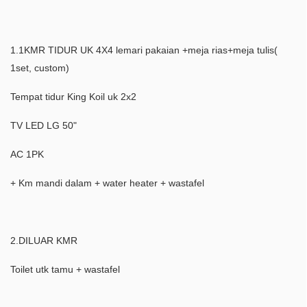
1.1KMR TIDUR UK 4X4 lemari pakaian +meja rias+meja tulis(
1set, custom)
Tempat tidur King Koil uk 2x2
TV LED LG 50"
AC 1PK
+ Km mandi dalam + water heater + wastafel
2.DILUAR KMR
Toilet utk tamu + wastafel