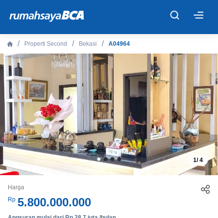
×
Properti Second
Bekasi
A04964
Beranda
Cari Tahu
Properti Dijual
Rekanan
1
/
4
Fitur Unggulan
Harga
© 2026 PT Bank Central Asia Tbk
5.800.000.000
Rp
Angsuran mulai dari Rp 28,7 juta /bulan