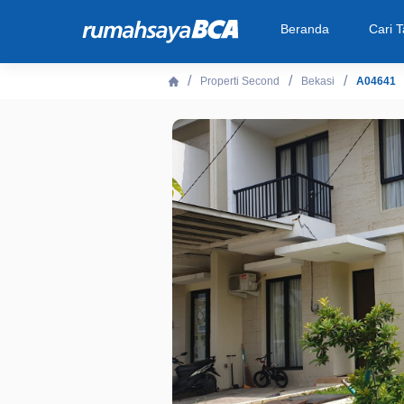
Beranda
Cari 
Properti Second
Bekasi
A04641
Beranda
Cari Tahu
Properti Dijual
Rekanan
Fitur Unggulan
© 2026 PT Bank Central Asia Tbk