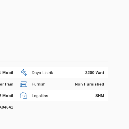
1 Mobil
Daya Listrik
2200 Watt
Air Pam
Furnish
Non Furnished
2 Mobil
Legalitas
SHM
A04641