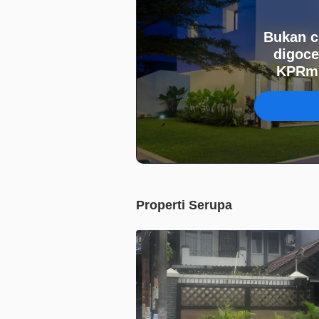
Bukan c
digoce
KPRmu
Properti Serupa