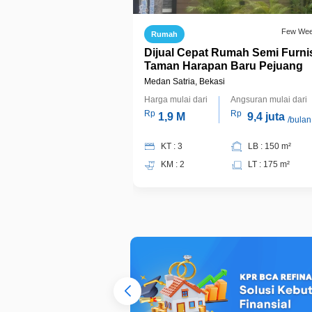
Few We
Rumah
Dijual Cepat Rumah Semi Furni
Taman Harapan Baru Pejuang
Medan Satria, Bekasi
Harga mulai dari
Angsuran mulai dari
Rp
Rp
1,9 M
9,4 juta
/bulan
KT : 3
LB : 150 m²
KM : 2
LT : 175 m²