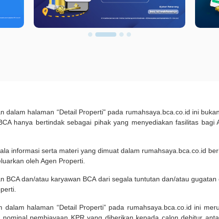
kan dalam halaman “Detail Properti" pada rumahsaya.bca.co.id ini b
A hanya bertindak sebagai pihak yang menyediakan fasilitas bagi 
ala informasi serta materi yang dimuat dalam rumahsaya.bca.co.id beri
eluarkan oleh Agen Properti.
an BCA dan/atau karyawan BCA dari segala tuntutan dan/atau gugata
perti.
m dalam halaman “Detail Properti” pada rumahsaya.bca.co.id ini me
 nominal pembiayaan KPR yang diberikan kepada calon debitur ant