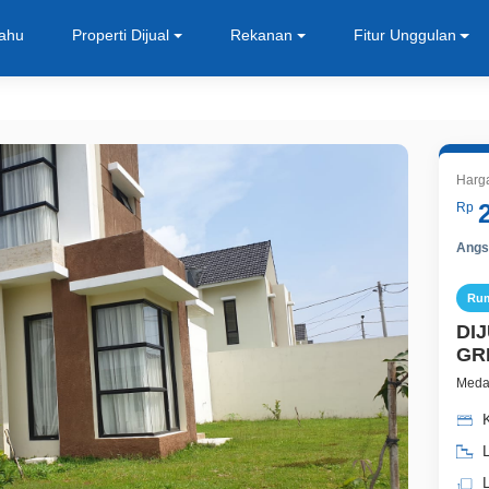
Tahu
Properti Dijual
Rekanan
Fitur Unggulan
Harg
Rp
Angsu
Ru
DI
GR
Medan
K
L