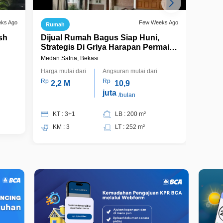
eks Ago
Few Weeks Ago
Rumah
Ruma
sh
Dijual Rumah Bagus Siap Huni,
Rumah
Strategis Di Griya Harapan Permai
Renov
Bekasi
Medan Satria, Bekasi
Medan S
Harga mulai dari
Angsuran mulai dari
Harga m
Rp
Rp
Rp
2,2 M
10,9
2,
juta
/bulan
KT : 3+1
LB : 200 m²
KT 
KM : 3
LT : 252 m²
KM 