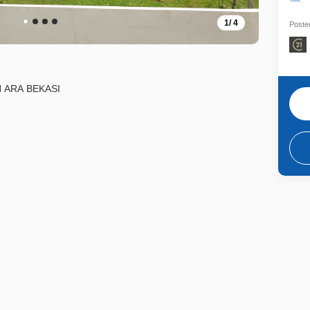
1
/
4
Posted
 ARA BEKASI