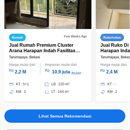
Few Weeks Ago
Rumah
Ruko/rukan
Jual Rumah Premium Cluster
Jual Ruko Di
Arana Harapan Indah Fasilitas
Harapan Inda
Lengkap
Tarumajaya, Bekasi
Tarumajaya, Bekas
Harga mulai dari
Angsuran mulai dari
Harga mulai dari
Rp
Rp
Rp
2,2 M
10,9 juta
2,4 M
/bulan
KT : 5+1
LB : 220 m²
KT : -
KM : 3
LT : 144 m²
KM : 2
Lihat Semua Rekomendasi