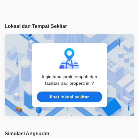
Akses Bisa Dilewati
2 Mobil
Legalitas
SHM
Lokasi dan Tempat Sekitar
ID Properti
A04640
Ingin tahu jarak tempuh dan
fasilitas dari properti ini ?
lihat lokasi sekitar
Simulasi Angsuran