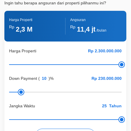
Ingin tahu berapa angsuran dari properti pilihanmu ini?
Harga Properti
Angsuran
Rp
Rp
2,3 M
11,4 jt
/bulan
Harga Properti
Down Payment
(
)%
Jangka Waktu
Tahun