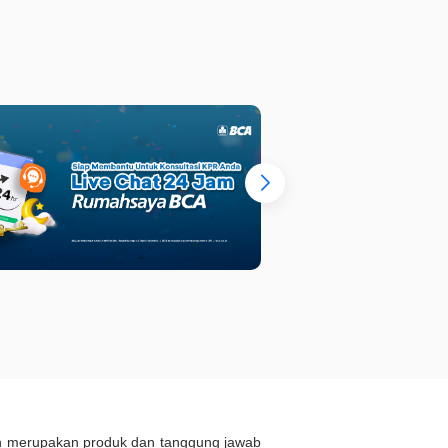
: 1
LT : 169 m²
KM : 3
LT 
ukan merupakan produk dan tanggung jawab