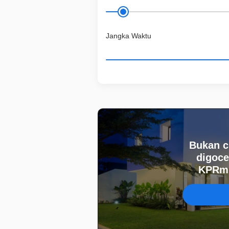
Jangka Waktu
Bukan c
digoce
KPRmu