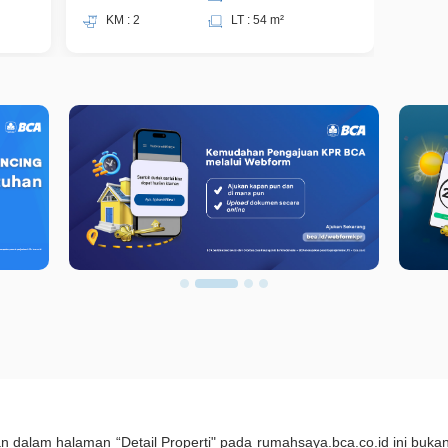
KM : 2
LT : 54 m²
KM 
kan dalam halaman “Detail Properti" pada rumahsaya.bca.co.id ini b