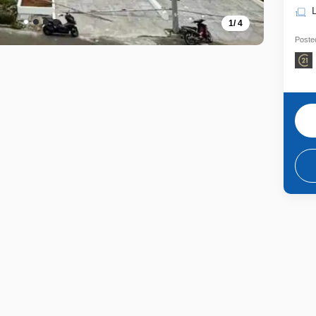
1
/
4
Posted