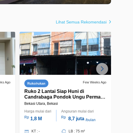
Lihat Semua Rekomendasi
eks Ago
Few Weeks Ago
Ruko/rukan
Ruma
Ruko 2 Lantai Siap Huni di
Ruma
Candrabaga Pondok Ungu Permai,
Bekasi 
Bekasi Utara
Bekasi Utara, Bekasi
Harga mulai dari
Angsuran mulai dari
Harga m
Rp
Rp
Rp
1,8 M
8,7 juta
1,
/bulan
KT : -
LB : 75 m²
KT 