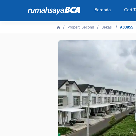
Beranda
Cari 
Properti Second
Bekasi
A03855
Beranda
Cari Tahu
Properti Dijual
Rekanan
Fitur Unggulan
© 2026 PT Bank Central Asia Tbk