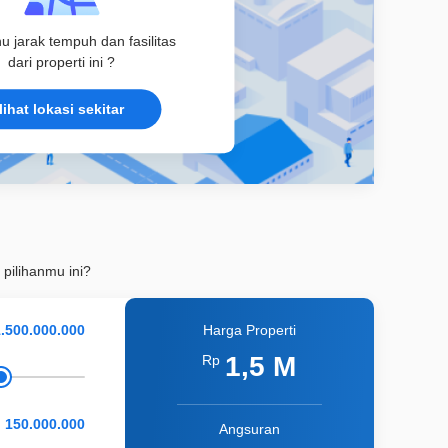
hu jarak tempuh dan fasilitas
dari properti ini ?
lihat lokasi sekitar
 pilihanmu ini?
Harga Properti
1,5 M
Rp
Angsuran