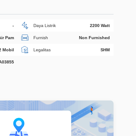
-
Daya Listrik
2200 Watt
Air Pam
Furnish
Non Furnished
2 Mobil
Legalitas
SHM
A03855