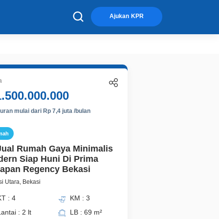
×
Ajukan KPR
a
1.500.000.000
ran mulai dari Rp 7,4 juta /bulan
mah
Jual Rumah Gaya Minimalis
ern Siap Huni Di Prima
apan Regency Bekasi
i Utara, Bekasi
T : 4
KM : 3
antai : 2 lt
LB : 69 m²