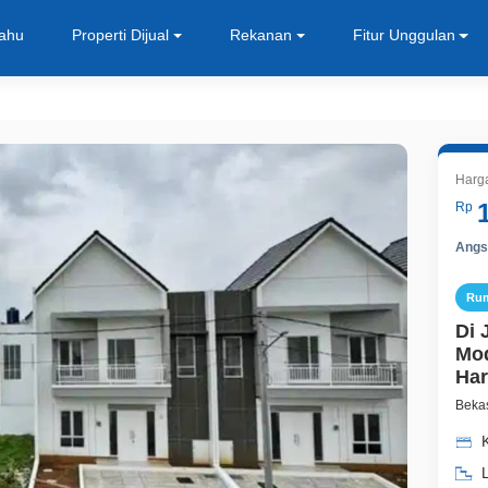
Tahu
Properti Dijual
Rekanan
Fitur Unggulan
Harg
Rp
Angsu
Ru
Di 
Mod
Har
Bekas
K
L