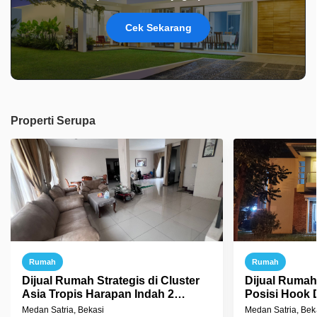
Cek Sekarang
Properti Serupa
Rumah
Rumah
Dijual Rumah Strategis di Cluster
Dijual Rumah
Asia Tropis Harapan Indah 2
Posisi Hook 
Bekasi
Harapan Inda
Medan Satria, Bekasi
Medan Satria, Bek