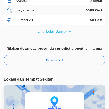
Garasi
3 Mobil
Daya Listrik
5500 Watt
Sumber Air
Air Pam
Furnish
Fully Furnished
Lihat Lebih Banyak
Akses Bisa Dilewati
2 Mobil
Silakan download brosur dan pricelist properti pilihanmu
Legalitas
SHM
ID Properti
A03437
Download
Lokasi dan Tempat Sekitar