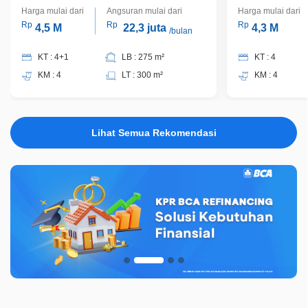
Harga mulai dari
Angsuran mulai dari
Harga mulai dari
Rp
Rp
Rp
4,5 M
22,3 juta
4,3 M
/bulan
KT : 4+1
LB : 275 m²
KT : 4
KM : 4
LT : 300 m²
KM : 4
Lihat Semua Rekomendasi