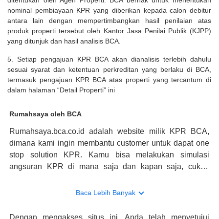
ditentukan oleh Agen Properti. BCA berhak untuk menentukan
nominal pembiayaan KPR yang diberikan kepada calon debitur
antara lain dengan mempertimbangkan hasil penilaian atas
produk properti tersebut oleh Kantor Jasa Penilai Publik (KJPP)
yang ditunjuk dan hasil analisis BCA.
5. Setiap pengajuan KPR BCA akan dianalisis terlebih dahulu
sesuai syarat dan ketentuan perkreditan yang berlaku di BCA,
termasuk pengajuan KPR BCA atas properti yang tercantum di
dalam halaman “Detail Properti” ini
Rumahsaya oleh BCA
Rumahsaya.bca.co.id adalah website milik KPR BCA,
dimana kami ingin membantu customer untuk dapat one
stop solution KPR. Kamu bisa melakukan simulasi
angsuran KPR di mana saja dan kapan saja, cukup
kunjungi rumahsaya.bca.co.id. Jika membutuhkan
konsultasi mengenai KPR, maka ada layanan live chat
Baca Lebih Banyak
dengan Halo BCA yang siap membantu. Nah, tak hanya
memberikan keuntungan yang berlipat, persyaratan
Dengan mengakses situs ini, Anda telah menyetujui