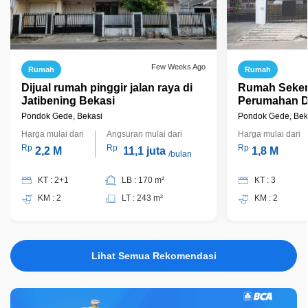
Few Weeks Ago
Rumah
Rumah
Dijual rumah pinggir jalan raya di
Rumah Seken
Jatibening Bekasi
Perumahan Du
Pondokgede 
Pondok Gede, Bekasi
Pondok Gede, Bek
Jadi, J19232
Harga mulai dari
Angsuran mulai dari
Harga mulai dari
Rp
Rp
Rp
2,2 M
11,1 juta
1,8 M
/bulan
KT : 2+1
LB : 170 m²
KT : 3
KM : 2
LT : 243 m²
KM : 2
Lihat Semua Rekomendasi