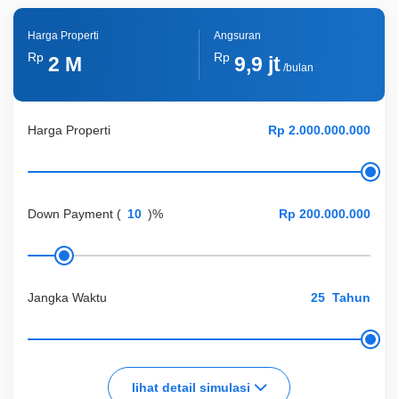
Harga Properti
Angsuran
Rp
Rp
2 M
9,9 jt
/bulan
Harga Properti
Down Payment
(
)%
Jangka Waktu
Tahun
lihat detail simulasi