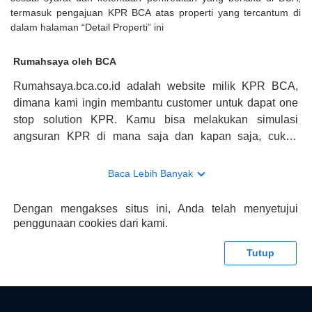
termasuk pengajuan KPR BCA atas properti yang tercantum di
dalam halaman “Detail Properti” ini
Rumahsaya oleh BCA
Rumahsaya.bca.co.id adalah website milik KPR BCA,
dimana kami ingin membantu customer untuk dapat one
stop solution KPR. Kamu bisa melakukan simulasi
angsuran KPR di mana saja dan kapan saja, cukup
kunjungi rumahsaya.bca.co.id. Jika membutuhkan
konsultasi mengenai KPR, maka ada layanan live chat
Baca Lebih Banyak
dengan Halo BCA yang siap membantu. Nah, tak hanya
memberikan keuntungan yang berlipat, persyaratan
Dengan mengakses situs ini, Anda telah menyetujui
pengajuan KPR BCA juga sangat mudah, kamu bisa cek
penggunaan cookies dari kami.
syaratnya di rumahsaya.bca.co.id. Apabila kamu bertanya
tentang properti disini BCA hanya sebagai pihak
Tutup
penghubung kamu dengan pihak lain, BCA tidak
bertanggung jawab terhadap informasi yang rekanan
berikan selain yang bisa di verifikasi oleh BCA.