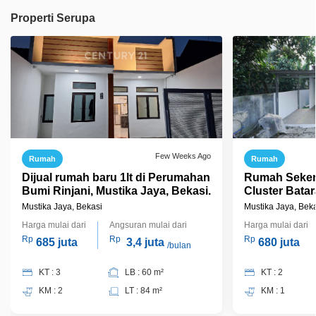
Properti Serupa
Few Weeks Ago
Rumah
Rumah
Dijual rumah baru 1lt di Perumahan
Rumah Seken
Bumi Rinjani, Mustika Jaya, Bekasi.
Cluster Batar
di Mustikaja
Mustika Jaya, Bekasi
Mustika Jaya, Bek
Jadi, J4780
Harga mulai dari
Angsuran mulai dari
Harga mulai dari
Rp
Rp
Rp
685 juta
3,4 juta
680 juta
/bulan
KT : 3
LB : 60 m²
KT : 2
KM : 2
LT : 84 m²
KM : 1