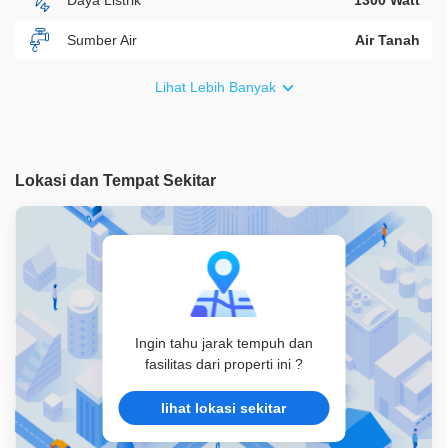
Sumber Air
Air Tanah
Furnish
Non Furnished
Lihat Lebih Banyak
Akses Bisa Dilewati
2 Mobil
Legalitas
SHM
Lokasi dan Tempat Sekitar
ID Properti
A02186
Ingin tahu jarak tempuh dan
fasilitas dari properti ini ?
lihat lokasi sekitar