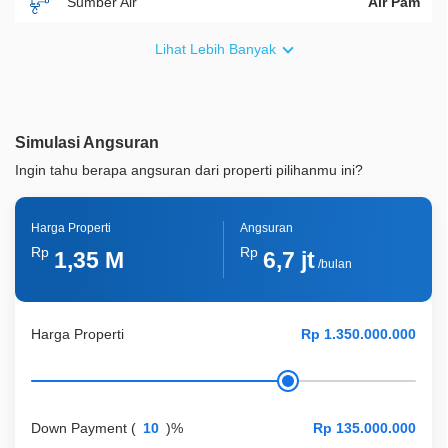
Sumber Air
Air Pam
Furnish
Fully Furnished
Lihat Lebih Banyak
Akses Bisa Dilewati
2 Mobil
Legalitas
SHM
Simulasi Angsuran
ID Properti
A06853
Ingin tahu berapa angsuran dari properti pilihanmu ini?
Harga Properti
Angsuran
Rp
Rp
1,35 M
6,7 jt
/bulan
Harga Properti
Down Payment
(
)%