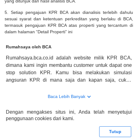
yang ditunjuk dan hasil analisis BCA.
5. Setiap pengajuan KPR BCA akan dianalisis terlebih dahulu
sesuai syarat dan ketentuan perkreditan yang berlaku di BCA,
termasuk pengajuan KPR BCA atas properti yang tercantum di
dalam halaman “Detail Properti” ini
Rumahsaya oleh BCA
Rumahsaya.bca.co.id adalah website milik KPR BCA,
dimana kami ingin membantu customer untuk dapat one
stop solution KPR. Kamu bisa melakukan simulasi
angsuran KPR di mana saja dan kapan saja, cukup
kunjungi rumahsaya.bca.co.id. Jika membutuhkan
konsultasi mengenai KPR, maka ada layanan live chat
Baca Lebih Banyak
dengan Halo BCA yang siap membantu. Nah, tak hanya
memberikan keuntungan yang berlipat, persyaratan
Dengan mengakses situs ini, Anda telah menyetujui
pengajuan KPR BCA juga sangat mudah, kamu bisa cek
penggunaan cookies dari kami.
syaratnya di rumahsaya.bca.co.id. Apabila kamu bertanya
tentang properti disini BCA hanya sebagai pihak
Tutup