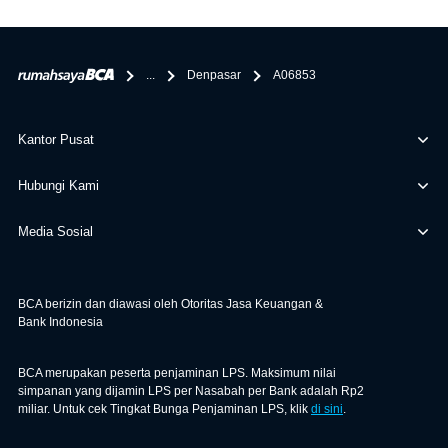
penghubung kamu dengan pihak lain, BCA tidak
bertanggung jawab terhadap informasi yang rekanan
berikan selain yang bisa di verifikasi oleh BCA.
...
Denpasar
A06853
Kantor Pusat
Hubungi Kami
Media Sosial
BCA berizin dan diawasi oleh Otoritas Jasa Keuangan &
Bank Indonesia
BCA merupakan peserta penjaminan LPS. Maksimum nilai
simpanan yang dijamin LPS per Nasabah per Bank adalah Rp2
miliar. Untuk cek Tingkat Bunga Penjaminan LPS, klik
di sini
.