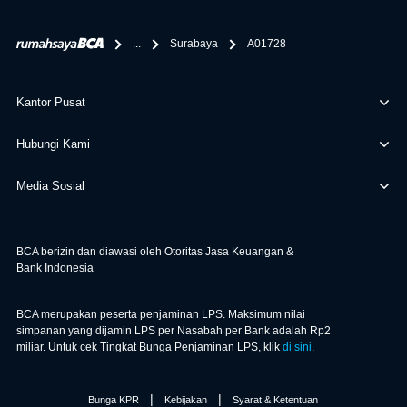
bertanggung jawab terhadap informasi yang rekanan
berikan selain yang bisa di verifikasi oleh BCA.
...
Surabaya
A01728
Kantor Pusat
Hubungi Kami
Media Sosial
BCA berizin dan diawasi oleh Otoritas Jasa Keuangan &
Bank Indonesia
BCA merupakan peserta penjaminan LPS. Maksimum nilai
simpanan yang dijamin LPS per Nasabah per Bank adalah Rp2
miliar. Untuk cek Tingkat Bunga Penjaminan LPS, klik
di sini
.
|
|
Bunga KPR
Kebijakan
Syarat & Ketentuan