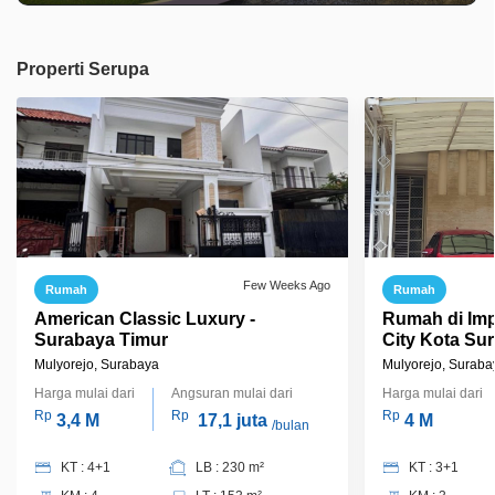
Properti Serupa
Few Weeks Ago
Rumah
Rumah
American Classic Luxury -
Rumah di Im
Surabaya Timur
City Kota Su
Manyar
Mulyorejo, Surabaya
Mulyorejo, Suraba
Harga mulai dari
Angsuran mulai dari
Harga mulai dari
Rp
Rp
Rp
3,4 M
17,1 juta
4 M
/bulan
KT : 4+1
LB : 230 m²
KT : 3+1