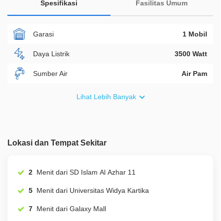
Spesifikasi
Fasilitas Umum
Garasi
1 Mobil
Daya Listrik
3500 Watt
Sumber Air
Air Pam
Furnish
Non Furnished
Lihat Lebih Banyak
Akses Bisa Dilewati
3 Mobil
Legalitas
SHM
Lokasi dan Tempat Sekitar
ID Properti
A01728
2
Menit dari SD Islam Al Azhar 11
5
Menit dari Universitas Widya Kartika
7
Menit dari Galaxy Mall