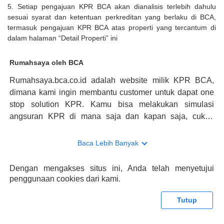
5. Setiap pengajuan KPR BCA akan dianalisis terlebih dahulu
sesuai syarat dan ketentuan perkreditan yang berlaku di BCA,
termasuk pengajuan KPR BCA atas properti yang tercantum di
dalam halaman “Detail Properti” ini
Rumahsaya oleh BCA
Rumahsaya.bca.co.id adalah website milik KPR BCA,
dimana kami ingin membantu customer untuk dapat one
stop solution KPR. Kamu bisa melakukan simulasi
angsuran KPR di mana saja dan kapan saja, cukup
kunjungi rumahsaya.bca.co.id. Jika membutuhkan
konsultasi mengenai KPR, maka ada layanan live chat
Baca Lebih Banyak
dengan Halo BCA yang siap membantu. Nah, tak hanya
memberikan keuntungan yang berlipat, persyaratan
Dengan mengakses situs ini, Anda telah menyetujui
pengajuan KPR BCA juga sangat mudah, kamu bisa cek
penggunaan cookies dari kami.
syaratnya di rumahsaya.bca.co.id. Apabila kamu bertanya
tentang properti disini BCA hanya sebagai pihak
Tutup
penghubung kamu dengan pihak lain, BCA tidak