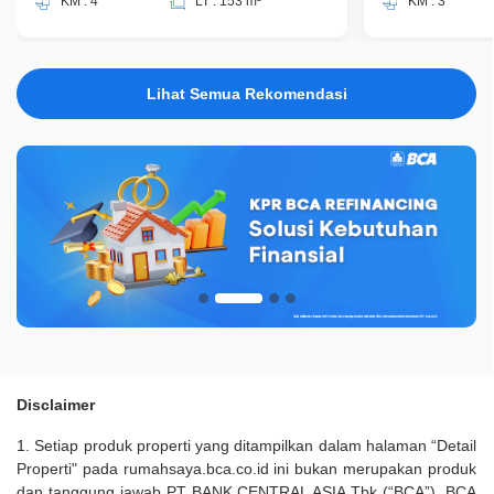
KM : 4
LT : 153 m²
KM : 3
Lihat Semua Rekomendasi
Disclaimer
1. Setiap produk properti yang ditampilkan dalam halaman “Detail
Properti" pada rumahsaya.bca.co.id ini bukan merupakan produk
dan tanggung jawab PT BANK CENTRAL ASIA Tbk (“BCA”). BCA