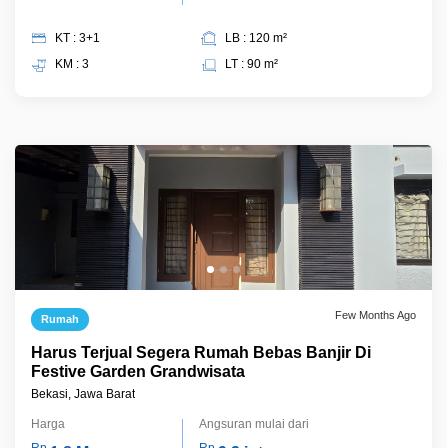
KT : 3+1
LB : 120 m²
KM : 3
LT : 90 m²
Few Months Ago
Rumah
Harus Terjual Segera Rumah Bebas Banjir Di
Festive Garden Grandwisata
Bekasi, Jawa Barat
Harga
Angsuran mulai dari