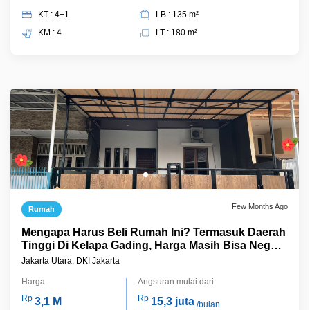
KT : 4+1
LB : 135 m²
KM : 4
LT : 180 m²
Few Months Ago
Rumah
Mengapa Harus Beli Rumah Ini? Termasuk Daerah
Tinggi Di Kelapa Gading, Harga Masih Bisa Nego,
Semi Furnished
Jakarta Utara, DKI Jakarta
Harga
Angsuran mulai dari
Rp
Rp
3,1 M
15,3 juta
/bulan