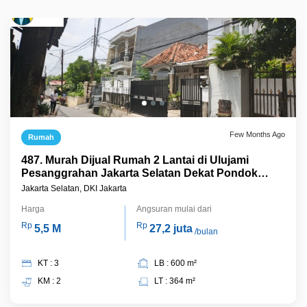
Few Months Ago
Rumah
487. Murah Dijual Rumah 2 Lantai di Ulujami
Pesanggrahan Jakarta Selatan Dekat Pondok
Pesantren Darunnajah
Jakarta Selatan, DKI Jakarta
Harga
Angsuran mulai dari
Rp
Rp
5,5 M
27,2 juta
/bulan
KT : 3
LB : 600 m²
KM : 2
LT : 364 m²