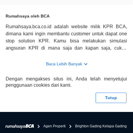
Rumahsaya oleh BCA
Rumahsaya.bca.co.id adalah website milik KPR BCA,
dimana kami ingin membantu customer untuk dapat one
stop solution KPR. Kamu bisa melakukan simulasi
angsuran KPR di mana saja dan kapan saja, cukup
kunjungi rumahsaya.bca.co.id. Jika membutuhkan
konsultasi mengenai KPR, maka ada layanan live chat
Baca Lebih Banyak
dengan Halo BCA yang siap membantu. Nah, tak hanya
memberikan keuntungan yang berlipat, persyaratan
Dengan mengakses situs ini, Anda telah menyetujui
pengajuan KPR BCA juga sangat mudah, kamu bisa cek
penggunaan cookies dari kami.
syaratnya di rumahsaya.bca.co.id. Apabila kamu bertanya
tentang properti disini BCA hanya sebagai pihak
Tutup
penghubung kamu dengan pihak lain, BCA tidak
bertanggung jawab terhadap informasi yang rekanan
berikan selain yang bisa di verifikasi oleh BCA.
Agen Properti
Brighton Gading Kelapa Gading