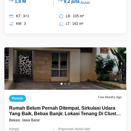
Rp
Rp
1,8 M
9,2 juta
/bulan
KT : 3+1
LB : 105 m²
KM : 3
LT : 162 m²
Few Months Ago
Rumah
Rumah Belum Pernah Ditempat, Sirkulasi Udara
Yang Baik, Bebas Banjir, Lokasi Tenang Di Cluster
Cherryville Grandwisata
Bekasi, Jawa Barat
Harga
Angsuran mulai dari