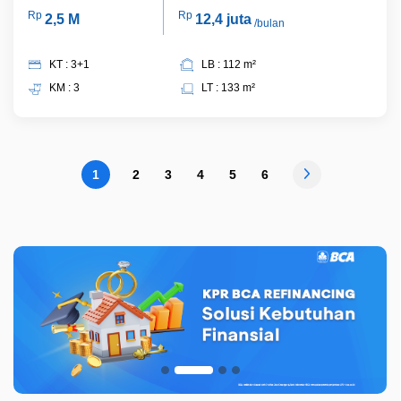
Rp
Rp
2,5 M
12,4 juta
/bulan
KT : 3+1
LB : 112 m²
KM : 3
LT : 133 m²
1
2
3
4
5
6