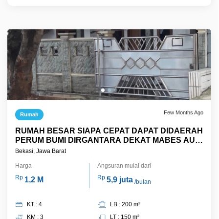
Few Months Ago
Rumah
RUMAH BESAR SIAPA CEPAT DAPAT DIDAERAH
PERUM BUMI DIRGANTARA DEKAT MABES AURI
DAN SMPN 24
Bekasi, Jawa Barat
Harga
Angsuran mulai dari
Rp
Rp
1,2 M
5,9 juta
/bulan
KT : 4
LB : 200 m²
KM : 3
LT : 150 m²