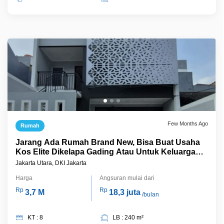
Few Months Ago
Rumah
Jarang Ada Rumah Brand New, Bisa Buat Usaha
Kos Elite Dikelapa Gading Atau Untuk Keluarga
Besar Dengan Kamar Banyak.
Jakarta Utara, DKI Jakarta
Harga
Angsuran mulai dari
Rp
Rp
3,7 M
18,3 juta
/bulan
KT : 8
LB : 240 m²