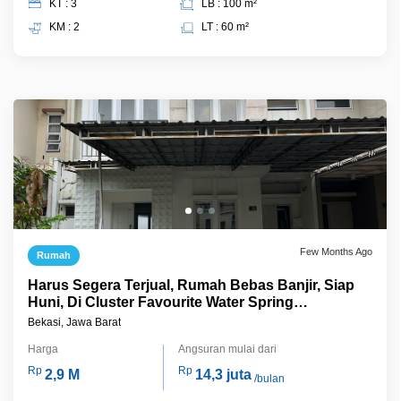
KT : 3
LB : 100 m²
KM : 2
LT : 60 m²
Few Months Ago
Rumah
Harus Segera Terjual, Rumah Bebas Banjir, Siap
Huni, Di Cluster Favourite Water Spring
Grandwisata
Bekasi, Jawa Barat
Harga
Angsuran mulai dari
Rp
Rp
2,9 M
14,3 juta
/bulan