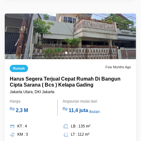
Few Months Ago
Rumah
Harus Segera Terjual Cepat Rumah Di Bangun
Cipta Sarana ( Bcs ) Kelapa Gading
Jakarta Utara, DKI Jakarta
Harga
Angsuran mulai dari
Rp
Rp
2,3 M
11,4 juta
/bulan
KT : 4
LB : 135 m²
KM : 3
LT : 112 m²