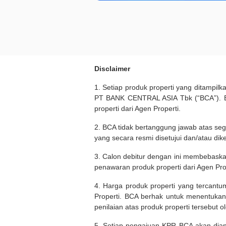
Disclaimer
1. Setiap produk properti yang ditampil
PT BANK CENTRAL ASIA Tbk (“BCA”). BC
properti dari Agen Properti.
2. BCA tidak bertanggung jawab atas seg
yang secara resmi disetujui dan/atau dik
3. Calon debitur dengan ini membebask
penawaran produk properti dari Agen Pro
4. Harga produk properti yang tercantu
Properti. BCA berhak untuk menentukan
penilaian atas produk properti tersebut o
5. Setiap pengajuan KPR BCA akan diana