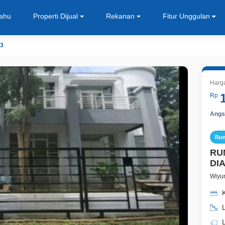
Tahu
Properti Dijual
Rekanan
Fitur Unggulan
3
Harg
Rp
Angsu
Ru
RU
DI
Wiyu
K
L