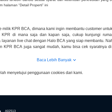
m halaman “Detail Properti” ini
e milik KPR BCA, dimana kami ingin membantu customer untuk
n KPR di mana saja dan kapan saja, cukup kunjungi rumah
 layanan live chat dengan Halo BCA yang siap membantu. Na
uan KPR BCA juga sangat mudah, kamu bisa cek syaratnya di
CA hanya sebagai pihak penghubung kamu dengan pihak lain, B
n yang bisa di verifikasi oleh BCA.
Baca Lebih Banyak
elah menyetujui penggunaan cookies dari kami.
A02513