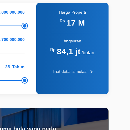
Harga Properti
17 M
Rp
Angsuran
84,1 jt
Rp
/bulan
Tahun
lihat detail simulasi
uma bola yang perlu