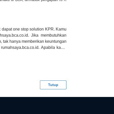
 dapat one stop solution KPR. Kamu
saya.bca.co.id. Jika membutuhkan
h, tak hanya memberikan keuntungan
 rumahsaya.bca.co.id. Apabila kamu
CA tidak bertanggung jawab terhadap
Tutup