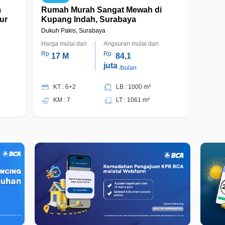
m
Rumah Murah Sangat Mewah di
Rumah
ur
Kupang Indah, Surabaya
Kerto
Dukuh Pakis, Surabaya
Gubeng
Harga mulai dari
Angsuran mulai dari
Harga m
Rp
Rp
Rp
17 M
84,1
17
juta
/bulan
KT : 6+2
LB : 1000 m²
KT 
KM : 7
LT : 1061 m²
KM 