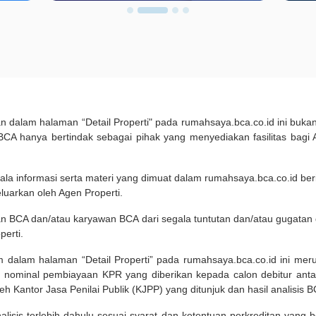
kan dalam halaman “Detail Properti" pada rumahsaya.bca.co.id ini b
A hanya bertindak sebagai pihak yang menyediakan fasilitas bagi 
ala informasi serta materi yang dimuat dalam rumahsaya.bca.co.id beri
eluarkan oleh Agen Properti.
an BCA dan/atau karyawan BCA dari segala tuntutan dan/atau gugata
perti.
m dalam halaman “Detail Properti” pada rumahsaya.bca.co.id ini me
 nominal pembiayaan KPR yang diberikan kepada calon debitur ant
leh Kantor Jasa Penilai Publik (KJPP) yang ditunjuk dan hasil analisis 
lisis terlebih dahulu sesuai syarat dan ketentuan perkreditan yang