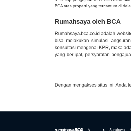
BCA atas properti yang tercantum di dala
Rumahsaya oleh BCA
Rumahsaya.bca.co.id adalah websit
bisa melakukan simulasi angsura
konsultasi mengenai KPR, maka ada
yang berlipat, persyaratan pengaj
bertanya tentang properti disini B
informasi yang rekanan berikan selai
Dengan mengakses situs ini, Anda t
...
Surabaya