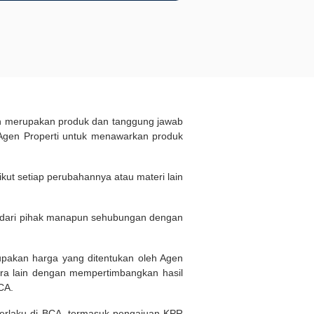
ukan merupakan produk dan tanggung jawab
Agen Properti untuk menawarkan produk
kut setiap perubahannya atau materi lain
n dari pihak manapun sehubungan dengan
rupakan harga yang ditentukan oleh Agen
ara lain dengan mempertimbangkan hasil
BCA.
 berlaku di BCA, termasuk pengajuan KPR