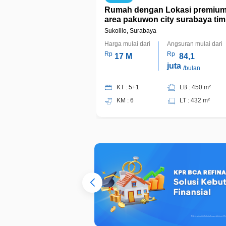
Rumah dengan Lokasi premiu
area pakuwon city surabaya tim
Sukolilo, Surabaya
Harga mulai dari
Angsuran mulai dari
Rp
Rp
17 M
84,1
juta
/bulan
KT : 5+1
LB : 450 m²
KM : 6
LT : 432 m²