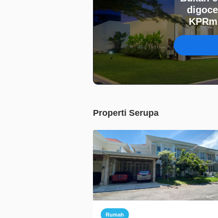
digoce
KPRmu
Properti Serupa
Rumah