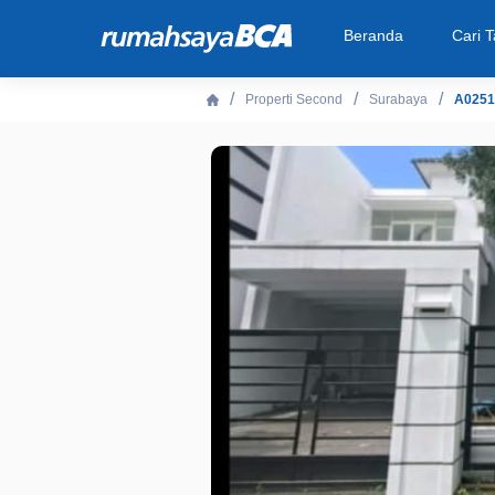
Beranda
Cari 
Properti Second
Surabaya
A0251
Beranda
Cari Tahu
Properti Dijual
Rekanan
Fitur Unggulan
© 2026 PT Bank Central Asia Tbk