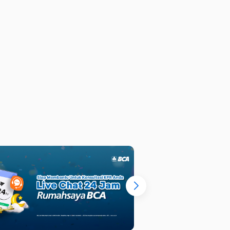
 Mewah Strategis di Manyar
arjo
, Surabaya
ulai dari
Angsuran mulai dari
Rp
 M
84,1
juta
/bulan
: 7+1
LB : 700 m²
: 5
LT : 645 m²