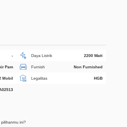
-
Daya Listrik
2200 Watt
Air Pam
Furnish
Non Furnished
2 Mobil
Legalitas
HGB
A02513
 pilihanmu ini?