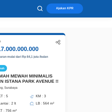
×
Ajukan KPR
a
17.000.000.000
ran mulai dari Rp 84,1 juta /bulan
mah
MAH MEWAH MINIMALIS
AN ISTANA PARK AVENUE !!
ng, Surabaya
T : 5
KM : 3
antai : 2 lt
LB : 564 m²
LT : 756 m²